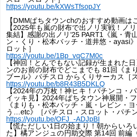
https://youtu.be/kXWsTfsopJY
【DMMぱちタウンchのおすすめ動画は
【2025年も嵐の財布で出ノリ実戦！ノ
集結】感謝の出ノリ'25 PART1《嵐・
ン・くり・松本バッチ・道井悠・ayasi
ロット］
https://youtu.be/1Bp_vqC7M0c
【神回！とんでもない記録が生まれた日
ンのお前の財布でどこまでも 81回《ま
ブール》パチスロ からくりサーカス［
https://youtu.be/b8R43B5DKLQ
【2024年の万枚！神ヒキ！パチンコ・
イッキ見】2024年ぱちタウン神展開・
《まりも・松本バッチ・嵐・レビン・ヨ
う…etc》［パチスロ・スロット・パチ
https://youtu.be/OFJ_-ADJpBI
【慌ただしい1日の始まり！朝からいろ
た】橘アンジュの円助交際 第14回 前編