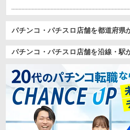
パチンコ・パチスロ店舗を都道府県
パチンコ・パチスロ店舗を沿線・駅