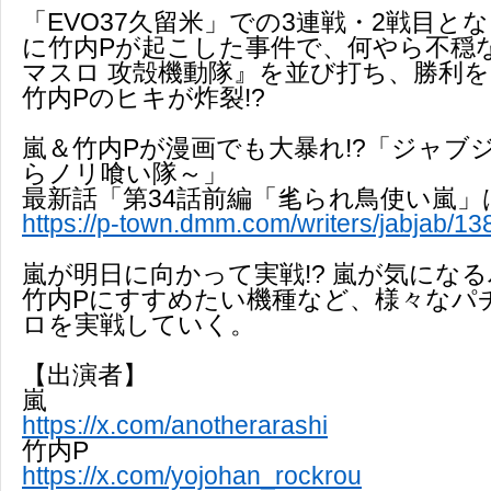
「EVO37久留米」での3連戦・2戦目とな
に竹内Pが起こした事件で、何やら不穏な
マスロ 攻殻機動隊』を並び打ち、勝利
竹内Pのヒキが炸裂!?
嵐＆竹内Pが漫画でも大暴れ!?「ジャブ
らノリ喰い隊～」
最新話「第34話前編「毟られ鳥使い嵐」
https://p-town.dmm.com/writers/jabjab/13
嵐が明日に向かって実戦!? 嵐が気にな
竹内Pにすすめたい機種など、様々なパ
ロを実戦していく。
【出演者】
嵐
https://x.com/anotherarashi
竹内P
https://x.com/yojohan_rockrou