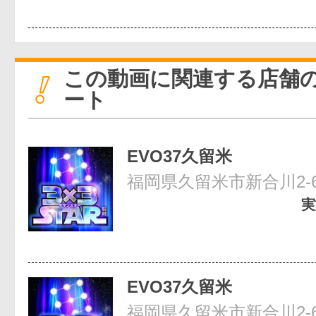
この動画に関連する店舗
ート
EVO37久留米
福岡県久留米市新合川2-6
実
EVO37久留米
福岡県久留米市新合川2-6