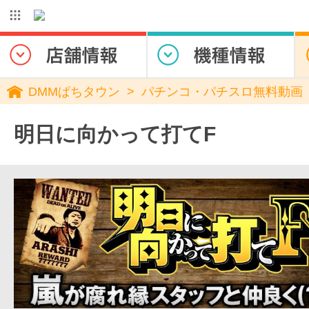
DMMぱちタウン
パチンコ・パチスロ無料動画
明日に向かって打てF