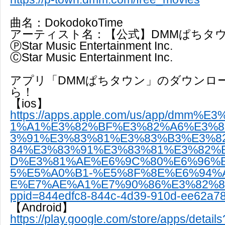
曲名：DokodokoTime
アーティスト名：【公式】DMMぱちタウ
ⓅStar Music Entertainment Inc.
ⒸStar Music Entertainment Inc.
アプリ「DMMぱちタウン」のダウンロ
ら！
【ios】
https://apps.apple.com/us/app/dmm%
1%A1%E3%82%BF%E3%82%A6%E3%8
3%91%E3%83%81%E3%83%B3%E3%8
84%E3%83%91%E3%83%81%E3%82%
D%E3%81%AE%E6%9C%80%E6%96%
5%E5%A0%B1-%E5%8F%8E%E6%94%
E%E7%AE%A1%E7%90%86%E3%82%82/
ppid=844edfc8-844c-4d39-910d-ee62a7
【Android】
https://play.google.com/store/apps/detai