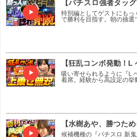
【パチスロ強者タッグ
特別編としてゲストにもっ
で勝利を目指す。朝の抽選
【狂乱コンボ発動！L
吸い寄せられるように『L 
着席。経験から高設定の挙
【水樹あや、勝つため
候補機種の『パチスロ 新鬼