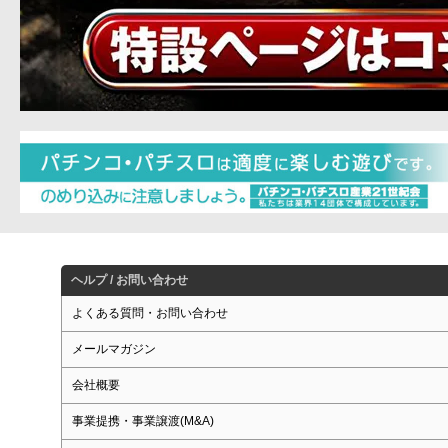
ヘルプ / お問い合わせ
よくある質問・お問い合わせ
メールマガジン
会社概要
事業提携・事業譲渡(M&A)