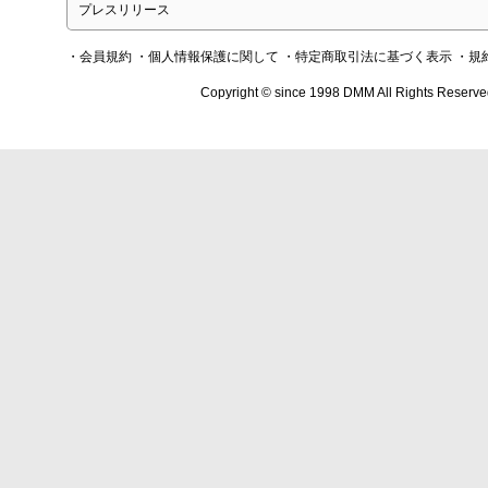
プレスリリース
・会員規約
・個人情報保護に関して
・特定商取引法に基づく表示
・規
Copyright © since 1998 DMM All Rights Reserve