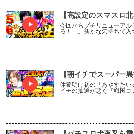
【高設定のスマスロ北
今回からプチリニューアル
る！」。新たな気持ちで入
【朝イチでスーパー異
休養明け初の「あやすたい
イチの抽選が悪く『戦国コ
【パチスロ犬夜叉を懲