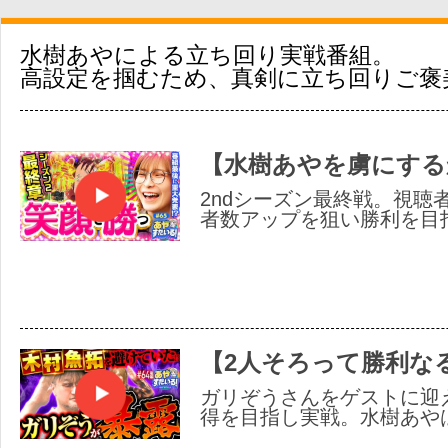
水樹あやによる立ち回り実戦番組。
高設定を掴むため、真剣に立ち回りご褒
【水樹あやを虜にする
2ndシーズン最終戦。視聴
者数アップを狙い勝利を目
【2人そろって勝利なる
ガリぞうさんをゲストに迎
得を目指し実戦。水樹あや