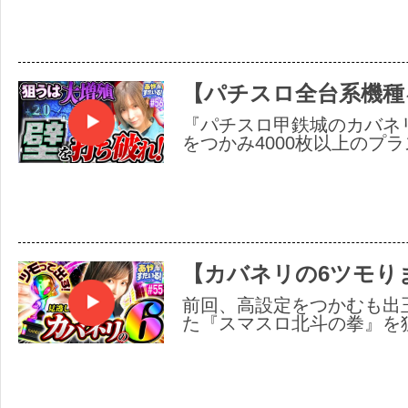
【パチスロ全台系機種
『パチスロ甲鉄城のカバネ
をつかみ4000枚以上のプ
【カバネリの6ツモり
前回、高設定をつかむも出
た『スマスロ北斗の拳』を