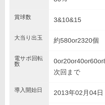
賞球数
3&10&15
大当り出玉
約580or2320個
電サポ回転
0or20or40or60o
数
次回まで
導入開始日
2013年02月04