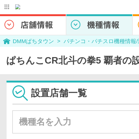
DMMぱちタウン
パチンコ・パチスロ機種情報
ぱちんこCR北斗の拳5 覇者の
設置店舗一覧