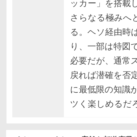
ッカー」を搭載
さらなる極みへ
る。ヘソ経由時
り、一部は特図
必要だが、通常
戻れば潜確を否
に最低限の知識
ツく楽しめるだ