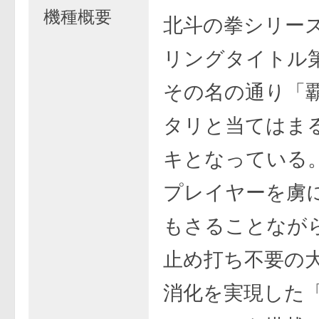
機種概要
北斗の拳シリー
リングタイトル
その名の通り「
タリと当てはま
キとなっている
プレイヤーを虜
もさることなが
止め打ち不要の
消化を実現した