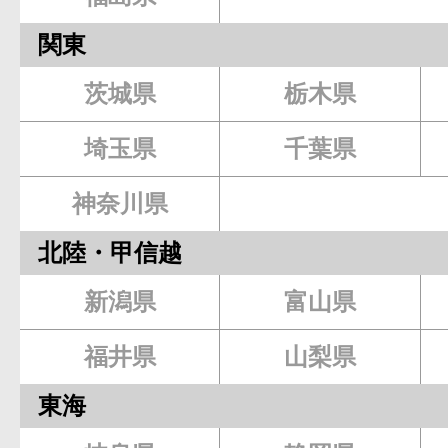
関東
茨城県
栃木県
埼玉県
千葉県
神奈川県
北陸・甲信越
新潟県
富山県
福井県
山梨県
東海