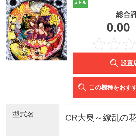
総合
0.00
設置
この機種をおす
型式名
CR大奥～繚乱の花