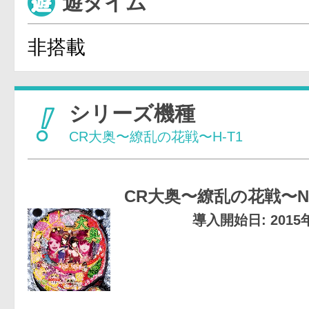
遊タイム
非搭載
シリーズ機種
CR大奥〜繚乱の花戦〜H-T1
CR大奥〜繚乱の花戦〜N2
導入開始日: 2015