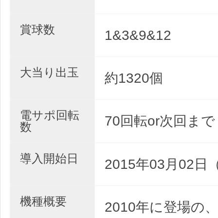
賞球数
1&3&9&12
大当り出玉
約1320個
電サポ回転
70回転or次回まで
数
導入開始日
2015年03月02日
機種概要
2010年に登場の