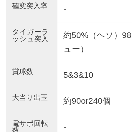
確変突入率
-
タイガーラ
約50%（ヘソ）98
ッシュ突入
ュー）
賞球数
5&3&10
大当り出玉
約90or240個
電サポ回転
-
数