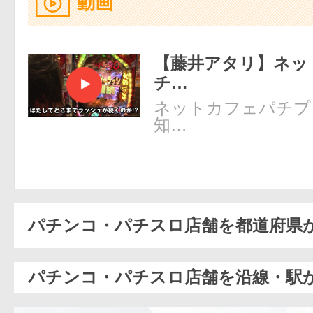
動画
【藤井アタリ】ネッ
チ…
ネットカフェパチプ
知…
パチンコ・パチスロ店舗を都道府県
パチンコ・パチスロ店舗を沿線・駅