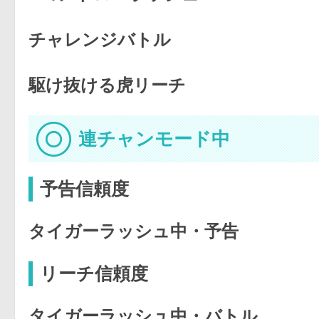
チャレンジバトル
駆け抜ける虎リーチ
連チャンモード中
予告信頼度
タイガーラッシュ中・予告
リーチ信頼度
タイガーラッシュ中・バトル