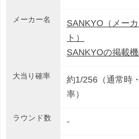
メーカー名
SANKYO（メー
ト）
SANKYOの掲載
大当り確率
約1/256（通常
率）
ラウンド数
-