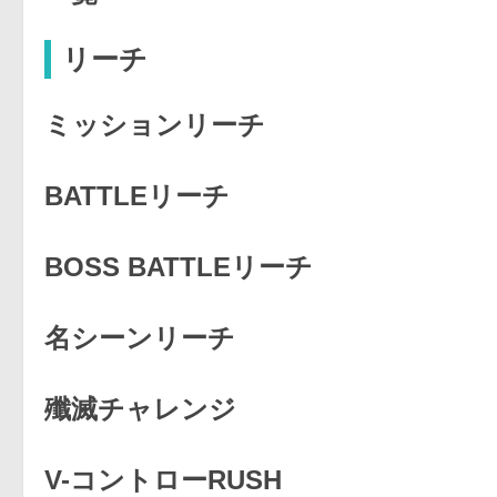
リーチ
ミッションリーチ
BATTLEリーチ
BOSS BATTLEリーチ
名シーンリーチ
殲滅チャレンジ
V-コントローRUSH