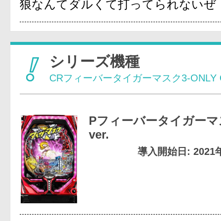
狼なんてダルくて打ってられないぜ
シリーズ機種
CRフィーバータイガーマスク3-ONLY O
Pフィーバータイガーマスク
ver.
導入開始日: 2021