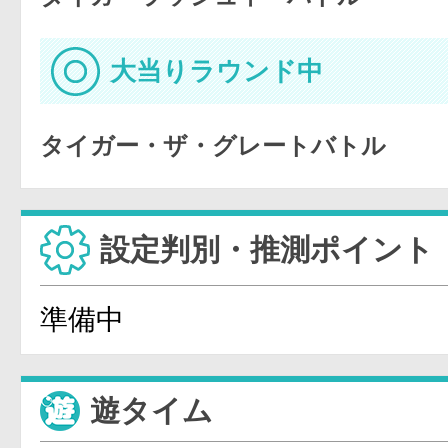
大当りラウンド中
タイガー・ザ・グレートバトル
設定判別・推測ポイント
準備中
遊タイム