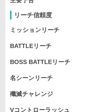
主要予告
リーチ信頼度
ミッションリーチ
BATTLEリーチ
BOSS BATTLEリーチ
名シーンリーチ
殲滅チャレンジ
Vコントローラッシュ