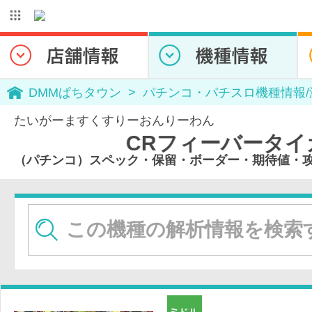
DMMぱちタウン
パチンコ・パチスロ機種情報
たいがーますくすりーおんりーわん
ィーバータイガーマスク3-ONLY 
（パチンコ）スペック・保留・ボーダー・期待値・