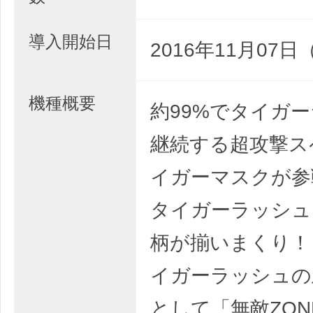
導入開始日
2016年11月07日
機種概要
約99%でタイガ
継続する超攻撃ス
イガーマスクが参
タイガーラッシュ
柄が揃いまくり！
イガーラッシュの
として「無敵ZON