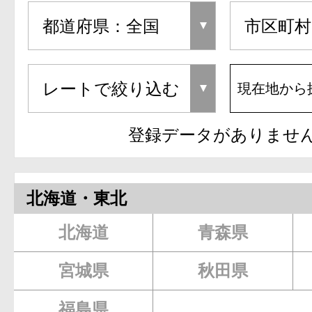
現在地から
登録データがありませ
北海道・東北
北海道
青森県
宮城県
秋田県
福島県