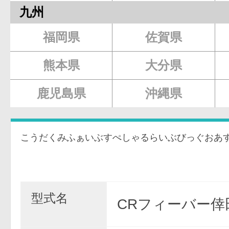
九州
福岡県
佐賀県
熊本県
大分県
鹿児島県
沖縄県
こうだくみふぁいぶすぺしゃるらいぶびっぐおあ
FEV
型式名
CRフィーバー倖