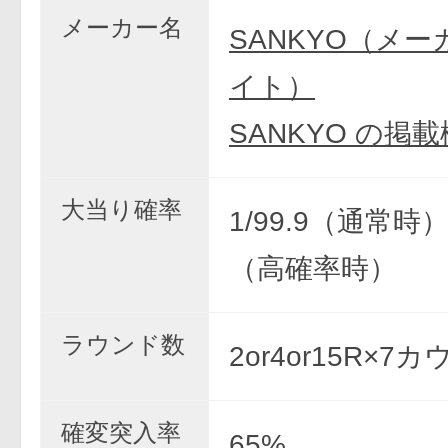
メーカー名
SANKYO（メ
イト）
SANKYO の掲
大当り確率
1/99.9（通常時） 
（高確率時）
ラウンド数
2or4or15R×7
確変突入率
65%