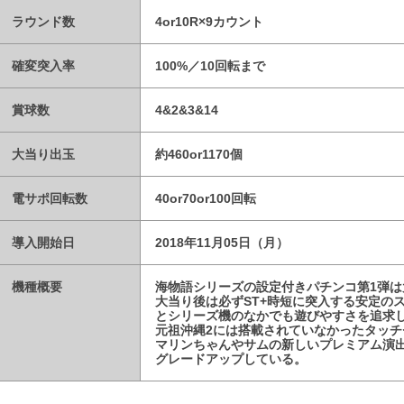
ラウンド数
4or10R×9カウント
確変突入率
100%／10回転まで
賞球数
4&2&3&14
大当り出玉
約460or1170個
電サポ回転数
40or70or100回転
導入開始日
2018年11月05日（月）
機種概要
海物語シリーズの設定付きパチンコ第1弾は
大当り後は必ずST+時短に突入する安定の
とシリーズ機のなかでも遊びやすさを追求
元祖沖縄2には搭載されていなかったタッ
マリンちゃんやサムの新しいプレミアム演
グレードアップしている。