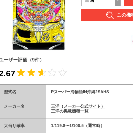
この機
ユーザー評価
（9件）
2.67
型式名
Pスーパー海物語IN沖縄2SAHS
メーカー名
三洋（メーカー公式サイト）
三洋の掲載機種一覧
大当り確率
1/119.8〜1/106.5（通常時）