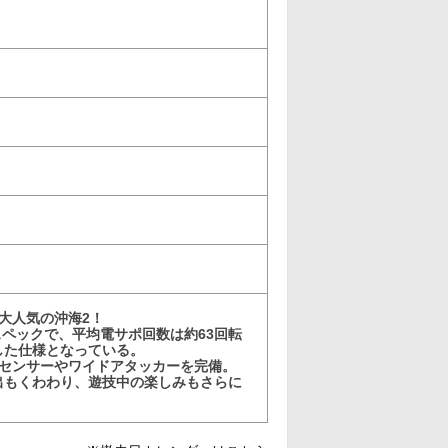
大人気の沖海2！
スペックで、平均電サポ回数は約63回転
した仕様となっている。
チセンサーやワイドアタッカーを完備。
出もくわわり、遊技中の楽しみもさらに