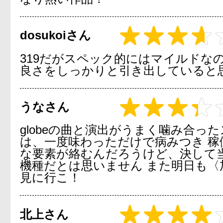
dosukoiさん
319だがスペック的にはマイルドな
良さをしっかりと引き出していると
うなさん
globeの曲と演出がうまく噛み合っ
は、一度味わっただけで病みつき 稼
な要素が絡むんだろうけど、決して
機種だとは思いません また明日も〈
見に行こ！
北上さん