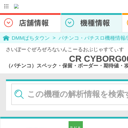
DMMぱちタウン
パチンコ・パチスロ機種情報
さいぼーぐぜろぜろないんこーるおぶじゃすてぃす
CR CYBORG009 CALL OF JUS
（パチンコ）スペック・保留・ボーダー・期待値・