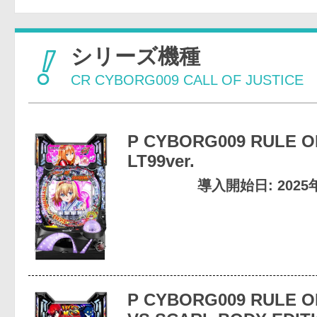
シリーズ機種
CR CYBORG009 CALL OF JUSTICE
P CYBORG009 RULE O
LT99ver.
導入開始日: 2025
P CYBORG009 RULE O