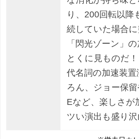
り、200回転以降
続していた場合に
「閃光ゾーン」の
とくに見ものだ！
代名詞の加速装置
ろん、ジョー保留
Eなど、楽しさが
ツい演出も盛り沢