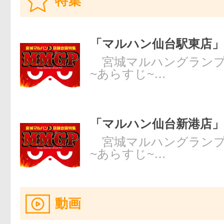
特集
「マルハン仙台駅東店」
宮城マルハングランプ
~あらすじ~…
「マルハン仙台新港店
宮城マルハングランプ
~あらすじ~…
動画