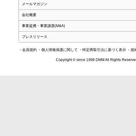
メールマガジン
会社概要
事業提携・事業譲渡(M&A)
プレスリリース
・会員規約
・個人情報保護に関して
・特定商取引法に基づく表示
・規
Copyright © since 1998 DMM All Rights Reserve