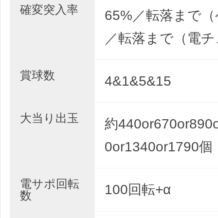
確変突入率
65%／転落まで（
／転落まで（電チ
賞球数
4&1&5&15
大当り出玉
約440or670or890o
0or1340or1790個
電サポ回転
100回転+α
数