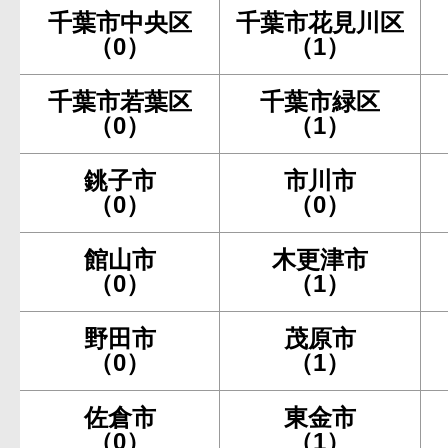
千葉市中央区
千葉市花見川区
（0）
（1）
千葉市若葉区
千葉市緑区
（0）
（1）
銚子市
市川市
（0）
（0）
館山市
木更津市
（0）
（1）
野田市
茂原市
（0）
（1）
佐倉市
東金市
（0）
（1）