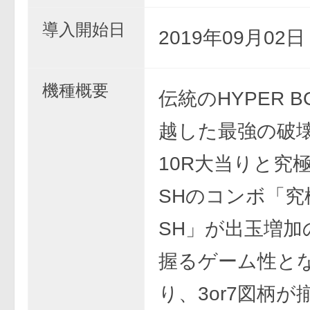
導入開始日
2019年09月02
機種概要
伝統のHYPER B
越した最強の破壊
10R大当りと究
SHのコンボ「究
SH」が出玉増加
握るゲーム性と
り、3or7図柄