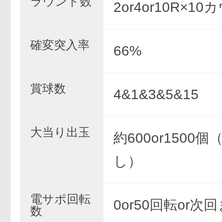
ラウンド数
2or4or10R×1
確変突入率
66%
賞球数
4&1&3&5&15
大当り出玉
約600or1500
し）
電サポ回転
0or50回転or次
数