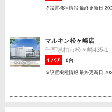
※設置機種情報 最終更新日 2026
マルキン松ヶ崎店
千葉県柏市松ヶ崎435-1
4 パチ
0台
※設置機種情報 最終更新日 2026