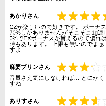
あかりさん
CZが楽しいので好きです。 ボーナ
70%しかありませんがそこそこ1g連
0%でEXボーナスが貰えるので偏れ
時もあります。 上限も無いのでまぁ
すよ。
麻婆プリンさん
音量さえ気にしなければ… とにかく
すね。
ありすさん