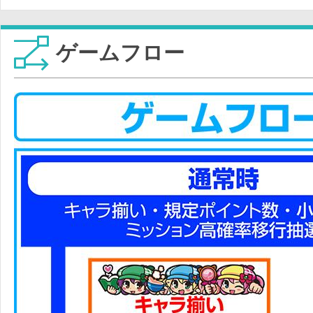
ゲームフロー