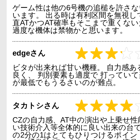
ゲーム性は他の6号機の追槌を許さな
います。 出る時は有利区間を無視し
直ATかつAT確率もそこまで重くな
過度な機体は禁物かと思います。
edgeさん
ビタが出来れば甘い機種。 自力感あ
良く、 判別要素も適度で 打っていて
が最低でもうるさいのが難点。
タカトシさん
CZの自力感、AT中の演出や上乗せ性
い技術介入等全体的に良い出来の台で
の2分の1はとてもひりつけるポイン