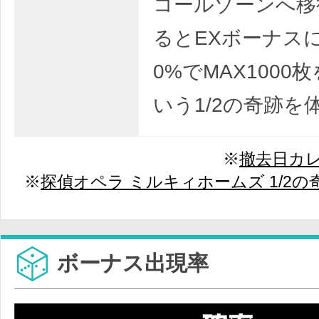
コールゾーンへ移
るとEXボーナス
0%でMAX1000
いう1/2の奇跡を
※
撤去日カ
※
探偵オペラ ミルキィホームズ 1/2の
ボーナス出現率