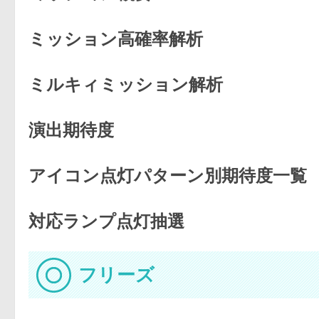
ミッション高確率解析
ミルキィミッション解析
演出期待度
アイコン点灯パターン別期待度一覧
対応ランプ点灯抽選
フリーズ