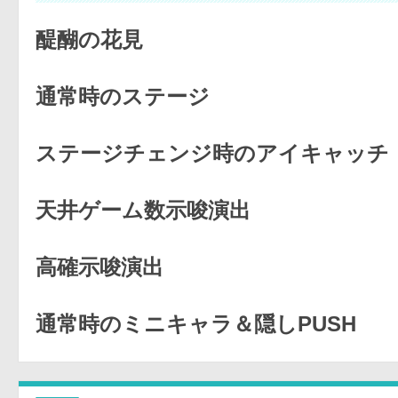
醍醐の花見
通常時のステージ
ステージチェンジ時のアイキャッチ
天井ゲーム数示唆演出
高確示唆演出
通常時のミニキャラ＆隠しPUSH