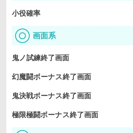
小役確率
画面系
鬼ノ試練終了画面
幻魔闘ボーナス終了画面
鬼決戦ボーナス終了画面
極限極闘ボーナス終了画面