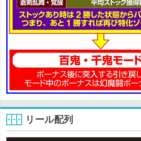
リール配列