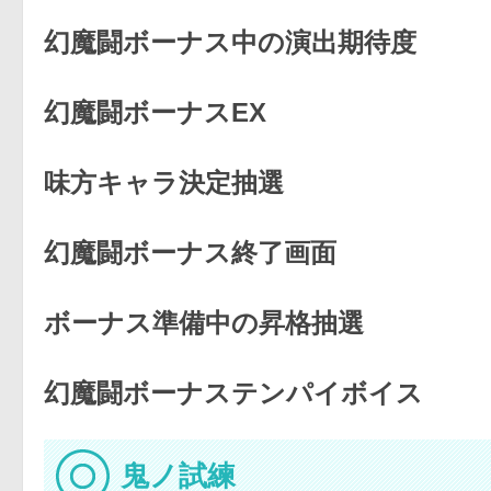
幻魔闘ボーナス中の演出期待度
幻魔闘ボーナスEX
味方キャラ決定抽選
幻魔闘ボーナス終了画面
ボーナス準備中の昇格抽選
幻魔闘ボーナステンパイボイス
鬼ノ試練