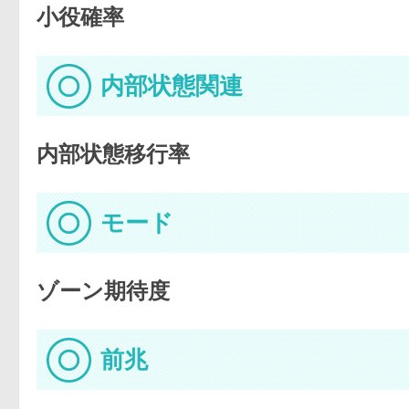
小役確率
内部状態関連
内部状態移行率
モード
ゾーン期待度
前兆