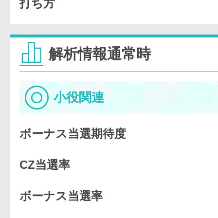
打ち方
解析情報通常時
小役関連
ボーナス当選期待度
CZ当選率
ボーナス当選率