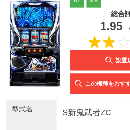
総合
1.95
設置
この機種をおす
型式名
S新鬼武者ZC