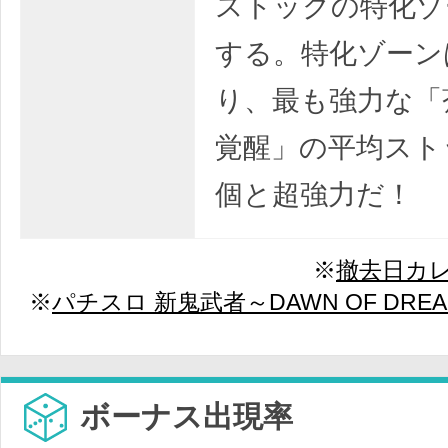
ストックの特化ゾ
する。特化ゾーン
り、最も強力な「
覚醒」の平均スト
個と超強力だ！
※
撤去日カ
※
パチスロ 新鬼武者～DAWN OF DRE
ボーナス出現率