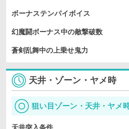
ボーナステンパイボイス
幻魔闘ボーナス中の敵撃破数
蒼剣乱舞中の上乗せ鬼力
天井・ゾーン・ヤメ時
狙い目ゾーン・天井・ヤメ
天井突入条件