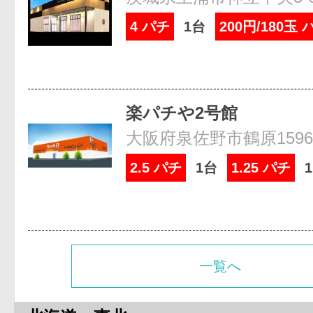
4 パチ
1台
200円/180玉 
楽パチや2号館
大阪府泉佐野市鶴原1596
2.5 パチ
1台
1.25 パチ
一覧へ