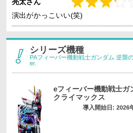
亮太さん
演出がかっこいい(笑)
シリーズ機種
PAフィーバー機動戦士ガンダム 逆襲のシャ
er.
eフィーバー機動戦士ガン
クライマックス
導入開始日: 2026