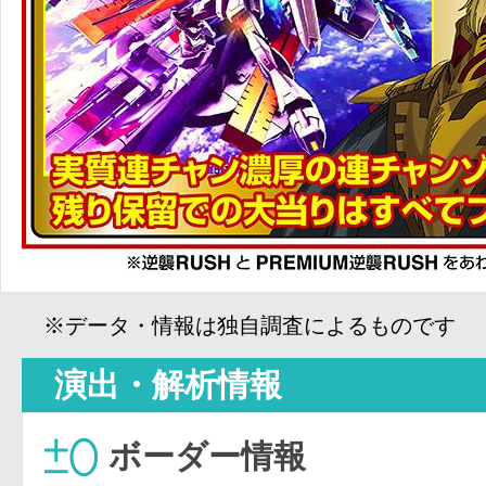
※データ・情報は独自調査によるものです
演出・解析情報
ボーダー情報