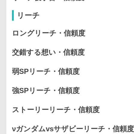
リーチ
ロングリーチ・信頼度
交錯する想い・信頼度
弱SPリーチ・信頼度
強SPリーチ・信頼度
ストーリーリーチ・信頼度
νガンダムvsサザビーリーチ・信頼度