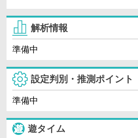
解析情報
準備中
設定判別・推測ポイント
準備中
遊タイム