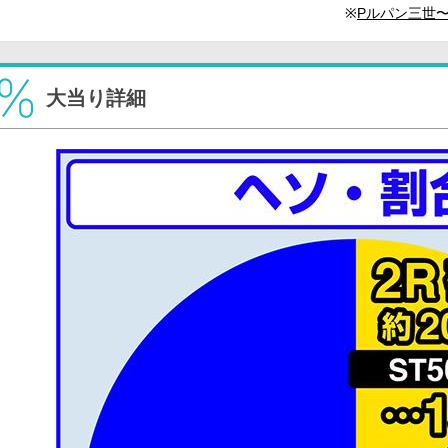
※
Pルパン三世
大当り詳細