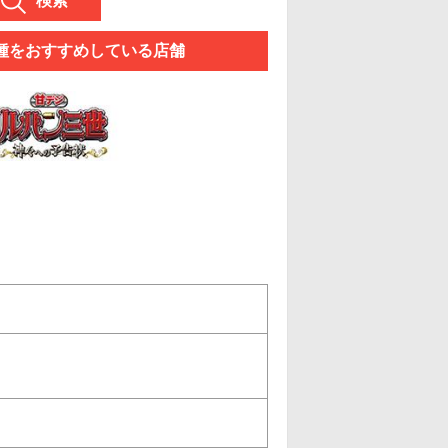
検索
種をおすすめしている店舗