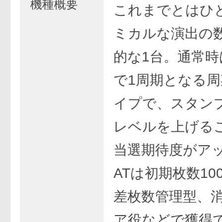
機種概要
これまでとはひ
ミカルな演出の
的な1台。通常時は
で1周期となる
イプで、スタン
レベルを上げるこ
当選期待度がア
ATは初期枚数10
差枚数管理型、
ア役などで獲得