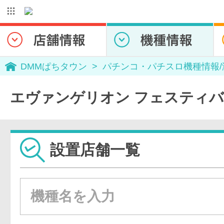
DMMぱちタウン
パチンコ・パチスロ機種情報
エヴァンゲリオン フェスティ
設置店舗一覧