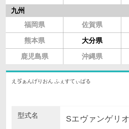
九州
福岡県
佐賀県
熊本県
大分県
鹿児島県
沖縄県
えゔぁんげりおん ふぇすてぃばる
エヴァン
型式名
Sエヴァンゲリ