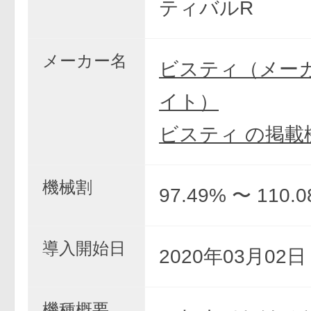
ティバルR
メーカー名
ビスティ（メー
イト）
ビスティ の掲載
機械割
97.49% 〜 110.
導入開始日
2020年03月02
機種概要