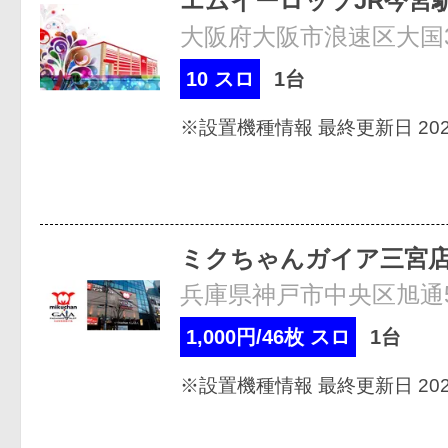
エムイーロッソJR今宮
大阪府大阪市浪速区大国3-
10 スロ
1台
※設置機種情報 最終更新日 2026
ミクちゃんガイア三宮
兵庫県神戸市中央区旭通5-
1,000円/46枚 スロ
1台
※設置機種情報 最終更新日 2026