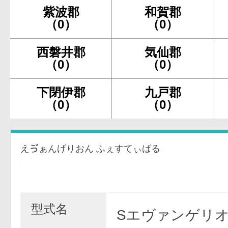
紫波郡
和賀郡
（0）
（0）
西磐井郡
気仙郡
（0）
（0）
下閉伊郡
九戸郡
（0）
（0）
えゔぁんげりおん ふぇすてぃばる
型式名
Sエヴァンゲリ