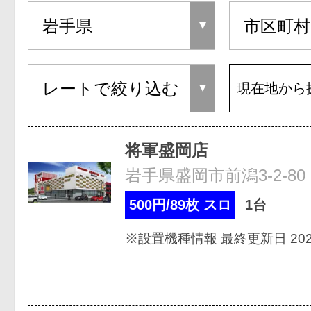
現在地から
将軍盛岡店
岩手県盛岡市前潟3-2-80
500円/89枚 スロ
1台
※設置機種情報 最終更新日 2026