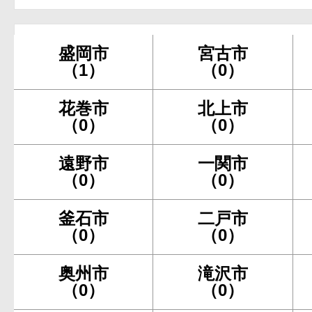
盛岡市
宮古市
（1）
（0）
花巻市
北上市
（0）
（0）
遠野市
一関市
（0）
（0）
釜石市
二戸市
（0）
（0）
奥州市
滝沢市
（0）
（0）