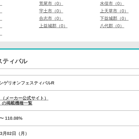
）
荒尾市（0）
水俣市（0）
）
宇土市（0）
上天草市（0）
）
合志市（0）
下益城郡（0）
）
上益城郡（0）
八代郡（0）
）
スティバル
ンゲリオンフェスティバルR
ィ（メーカー公式サイト）
 の掲載機種一覧
 〜 110.08%
03月02日（月）