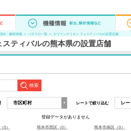
/演出・解析情報
パチスロ一覧
エヴァンゲリオン フェスティバルの設置店舗
ェスティバルの熊本県の設置店舗
検索
村
レートで絞り込む
登録データがありません
（0）
熊本市西区（0）
熊本市南区（0）