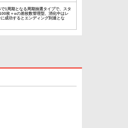
Gで1周期となる周期抽選タイプで、スタ
100枚＋αの差枚数管理型、消化中はレ
せに成功するとエンディング到達とな