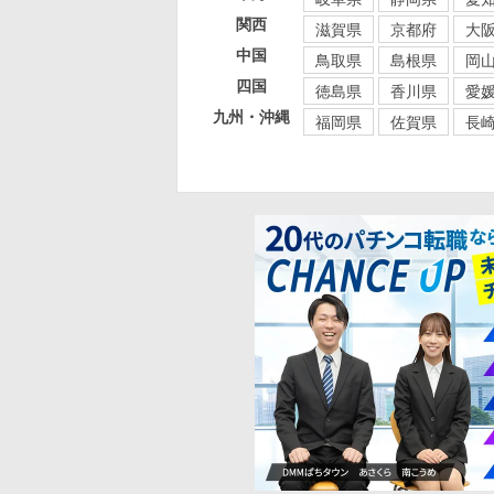
関西
滋賀県
京都府
大
中国
鳥取県
島根県
岡
四国
徳島県
香川県
愛
九州・沖縄
福岡県
佐賀県
長