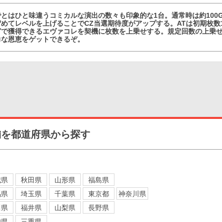
とはひと味違うコミカルな演出の数々も印象的な1台。通常時は約100
めてレベルを上げることでCZ当選期待度がアップする。ATは初期枚数
どで獲得できるエヴァコレを契機に枚数を上乗せする。規定回数の上乗
力な恩恵をゲットできるぞ。
舗を都道府県から探す
城県
秋田県
山形県
福島県
馬県
埼玉県
千葉県
東京都
神奈川県
川県
福井県
山梨県
長野県
知県
三重県