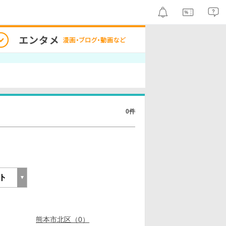
0件
熊本市北区（0）