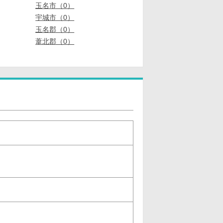
玉名市（0）
宇城市（0）
玉名郡（0）
葦北郡（0）