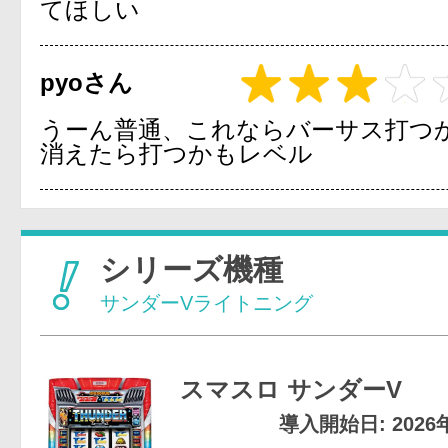
てほしい
pyoさん
うーん普通、これならバーサス打つ
消えたら打つかもレベル
シリーズ機種
サンダーVライトニング
スマスロ サンダーV
導入開始日: 2026