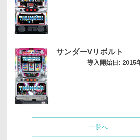
サンダーVリボルト
導入開始日: 2015
一覧へ