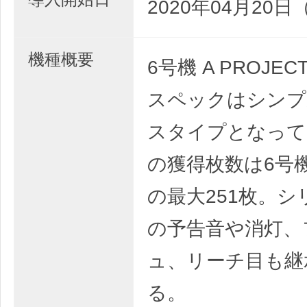
2020年04月20日
機種概要
6号機 A PROJE
スペックはシンプ
スタイプとなって
の獲得枚数は6号
の最大251枚。シ
の予告音や消灯、
ュ、リーチ目も継
る。