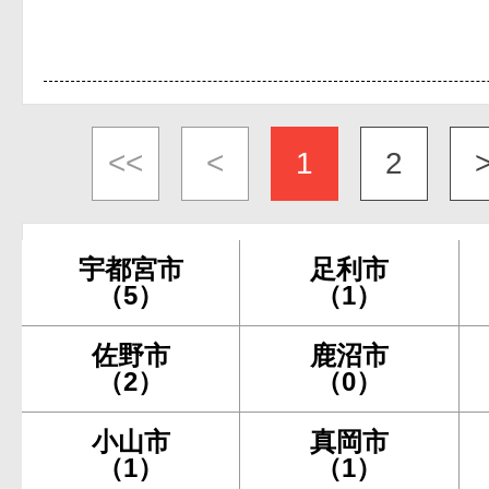
<<
<
1
2
宇都宮市
足利市
（5）
（1）
佐野市
鹿沼市
（2）
（0）
小山市
真岡市
（1）
（1）