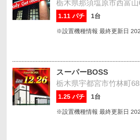
栃木県那須塩原市西富山6
1.11 パチ
1台
※設置機種情報 最終更新日 2026
スーパーBOSS
栃木県宇都宮市竹林町685
1.25 パチ
1台
※設置機種情報 最終更新日 2026