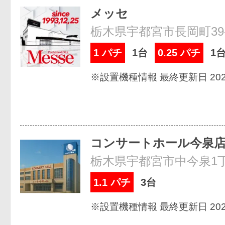
メッセ
栃木県宇都宮市長岡町39-
1 パチ
1台
0.25 パチ
1
※設置機種情報 最終更新日 2026
コンサートホール今泉
栃木県宇都宮市中今泉1丁
1.1 パチ
3台
※設置機種情報 最終更新日 2026