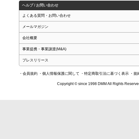
ヘルプ / お問い合わせ
よくある質問・お問い合わせ
メールマガジン
会社概要
事業提携・事業譲渡(M&A)
プレスリリース
・会員規約
・個人情報保護に関して
・特定商取引法に基づく表示
・規
Copyright © since 1998 DMM All Rights Reserve