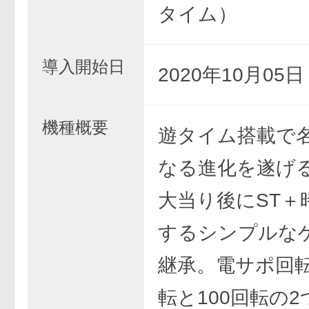
タイム）
導入開始日
2020年10月05
機種概要
遊タイム搭載で
なる進化を遂げる
大当り後にST＋
するシンプルな
継承。電サポ回転
転と100回転の