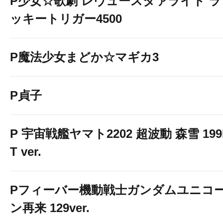
P少女☆歌劇 レヴュースタァライト ラ
ッキートリガー4500
P魔法少女まどか☆マギカ3
P貞子
P 宇宙戦艦ヤマト2202 超波動 森雪 199
T ver.
Pフィーバー機動戦士ガンダムユニコ
ン再来 129ver.