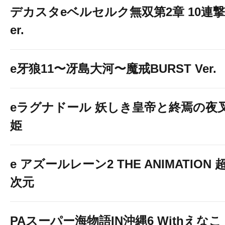
デカスタeベルセルク無双第2章 10連撃
er.
e牙狼11〜冴島大河〜魔戒BURST Ver.
eラグナドール 妖しき皇帝と終焉の夜
姫
e アズールレーン2 THE ANIMATION 
次元
PAスーパー海物語IN沖縄6 Withえなこ