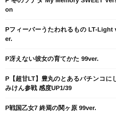
P 冬のソナタ My Memory SWEET Vers
on
Pフィーバーうたわれるもの LT-Light 
er.
P冴えない彼女の育てかた 99ver.
P【超甘LT】豊丸のとあるパチンコに
みけん参戦 感度UP1/39
P戦国乙女7 終焉の関ヶ原 99ver.