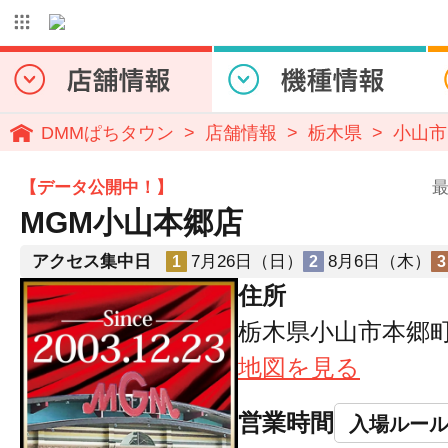
DMMぱちタウン
店舗情報
栃木県
小山市
【データ公開中！】
最
MGM小山本郷店
アクセス集中日
7月26日（日）
8月6日（木）
1
2
3
住所
栃木県小山市本郷町3-
地図を見る
営業時間
入場ルー