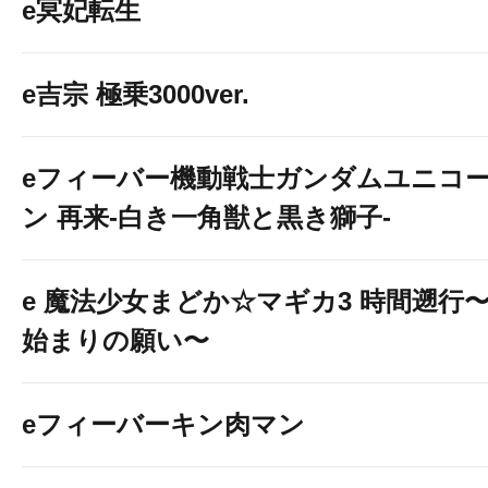
e冥妃転生
e吉宗 極乗3000ver.
eフィーバー機動戦士ガンダムユニコ
ン 再来-白き一角獣と黒き獅子-
e 魔法少女まどか☆マギカ3 時間遡行
始まりの願い〜
eフィーバーキン肉マン