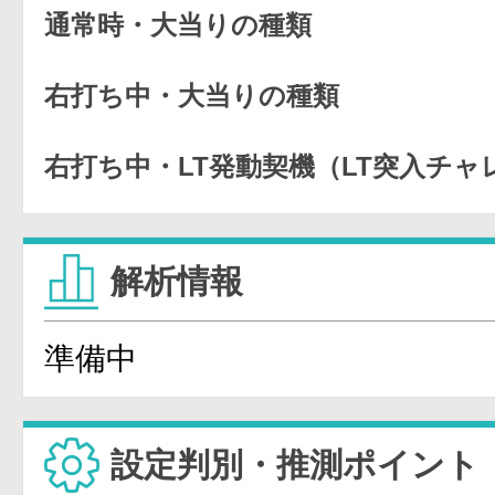
通常時・大当りの種類
右打ち中・大当りの種類
右打ち中・LT発動契機（LT突入チャ
解析情報
準備中
設定判別・推測ポイント