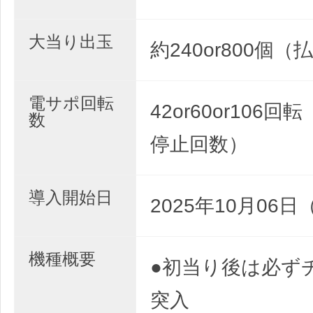
大当り出玉
約240or800個
電サポ回転
42or60or106
数
停止回数）
導入開始日
2025年10月06日
機種概要
●初当り後は必ず
突入