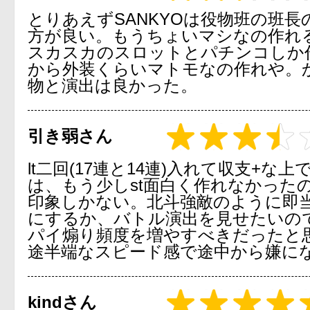
とりあえずSANKYOは役物班の班長
方が良い。もうちょいマシなの作れ
スカスカのスロットとパチンコしか
から外装くらいマトモなの作れや。
物と演出は良かった。
引き弱さん
lt二回(17連と14連)入れて収支+な
は、もう少しst面白く作れなかった
印象しかない。北斗強敵のように即
にするか、バトル演出を見せたいの
パイ煽り頻度を増やすべきだったと思い
途半端なスピード感で途中から嫌に
kindさん