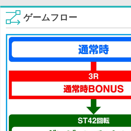
ゲームフロー