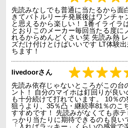
先読みなしでも普通に当たるから面白
きてバトルリーチ発展後はワンチャ
と思えるから楽しい！ 1番イライラ
とおりこのメーカー毎回当たる度に
れるからめんどくさい笑 先読み熱 レ
ズだけ付けとけばいいです LT体験
ちます！
livedoorさん
先読み依存じゃないところがこの台
ント！ 自分のマイホは釘回りが良い
も十分続けて打れています。 10％の
狙うより、35％凸・継続率81％のこ
すすめです！ 先読みがなくても赤
っかり当たりに期待できるのも良いで
「入ればラッキー」くらいの感覚で