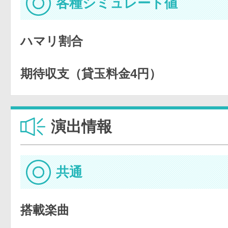
各種シミュレート値
ハマリ割合
期待収支（貸玉料金4円）
演出情報
共通
搭載楽曲