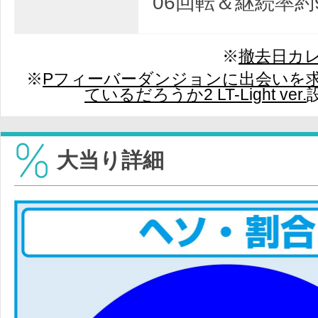
06回転＆継続率約
※
撤去日カ
※
Pフィーバーダンジョンに出会いを
ているだろうか2 LT-Light ver.
大当り詳細