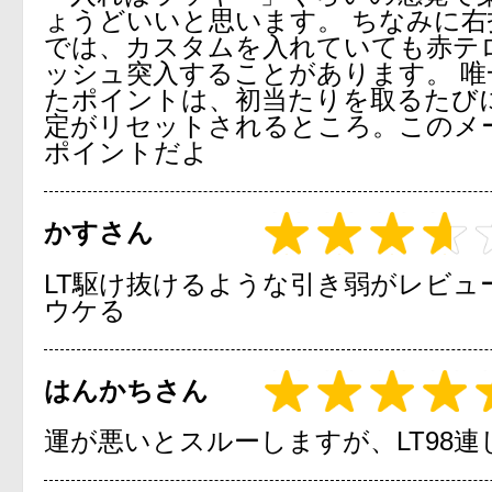
ょうどいいと思います。 ちなみに右
では、カスタムを入れていても赤テ
ッシュ突入することがあります。 唯
たポイントは、初当たりを取るたび
定がリセットされるところ。このメ
ポイントだよ
かすさん
LT駆け抜けるような引き弱がレビュ
ウケる
はんかちさん
運が悪いとスルーしますが、LT98連