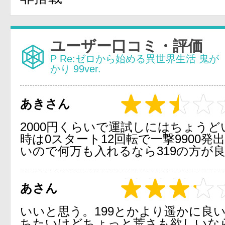
ユーザー口コミ・評価
P Re:ゼロから始める異世界生活 鬼が
かり 99ver.
あきさん
2000円くらいで運試しにはちょうど
時は0スタート12回転で一撃9900発
いので何万も入れるなら319の方が
あさん
いいと思う。199とかより遥かに良い
ちたいけどちょっと荒さも欲しいな