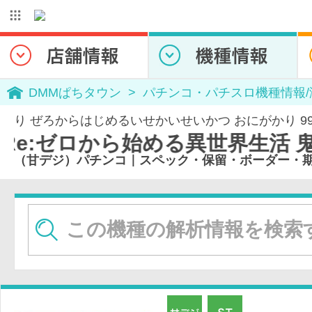
DMMぱちタウン
パチンコ・パチスロ機種情報
り ぜろからはじめるいせかいせいかつ おにがかり 9
る異世界生活 鬼がかり 99ver.
（甘デジ）パチンコ｜スペック・保留・ボーダー・