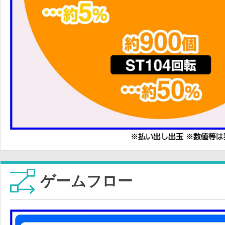
ゲームフロー