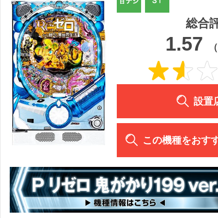
総合
1.57
（
設置
この機種をおす