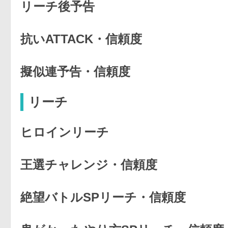
リーチ後予告
抗いATTACK・信頼度
擬似連予告・信頼度
リーチ
ヒロインリーチ
王選チャレンジ・信頼度
絶望バトルSPリーチ・信頼度