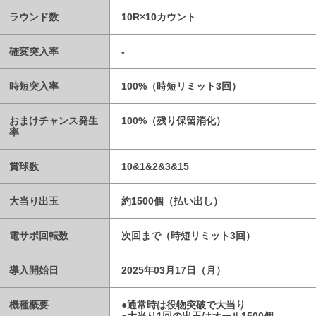
ラウンド数
10R×10カウント
確変突入率
-
時短突入率
100%（時短リミット3回）
おまけチャンス発生
100%（残り保留消化）
率
賞球数
10&1&2&3&15
大当り出玉
約1500個（払い出し）
電サポ回転数
次回まで（時短リミット3回）
導入開始日
2025年03月17日（月）
機種概要
●通常時は役物突破で大当り