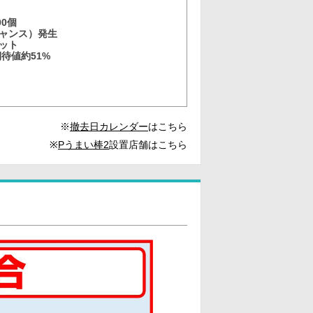
0個
ャンス）発生
ット
待値約51%
※
撤去日カレンダー
はこちら
※
Pうまい棒2
設置店舗はこちら