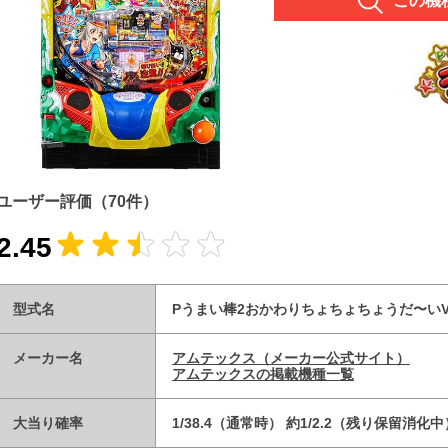
この機
ユーザー評価
（70件）
2.45
型式名
Pうまい棒2おかわりちょちょちょうだ〜いV
メーカー名
アムテックス（メーカー公式サイト）
アムテックスの掲載機種一覧
大当り確率
1/38.4（通常時） 約1/2.2（残り保留消化中