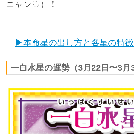
ニャン♡）！
▶本命星の出し方と各星の特徴
一白水星の運勢（3月22日〜3月