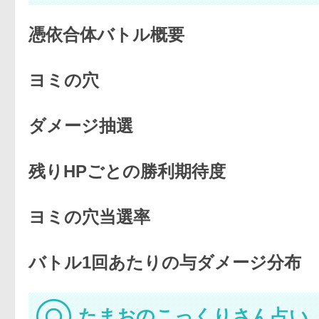
憑依合体バトル概要
ヨミの穴
ダメージ抽選
残りHPごとの勝利期待度
ヨミの穴当選率
バトル1回あたりの与ダメージ分布
たまおのこっくりさん占い（