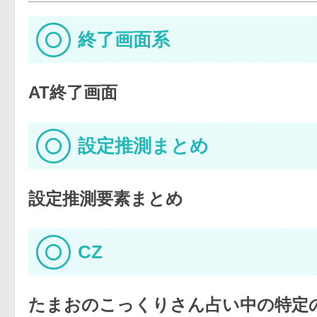
終了画面系
AT終了画面
設定推測まとめ
設定推測要素まとめ
CZ
たまおのこっくりさん占い中の特定