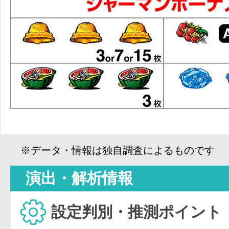
※データ・情報は独自調査によるものです
演出・解析情報
設定判別・推測ポイント