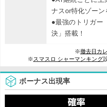
ナスor特化ゾーン
●最強のトリガー
決」搭載！
※
撤去日カ
※
スマスロ シャーマンキング
ボーナス出現率