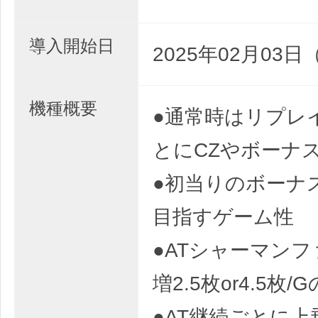
導入開始日
2025年02月03日
機種概要
●通常時はリプレ
とにCZやボーナ
●初当りのボーナ
目指すゲーム性
●ATシャーマン
増2.5枚or4.5枚
●AT継続ごとに上