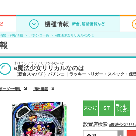
/演出・解析情報
パチンコ一覧
e魔法少女リリカルなのは
情報
まほうしょうじょりりかるなのは
e魔法少女リリカルなのは
（新台スマパチ）パチンコ｜ラッキートリガー・スペック・保
ボーダー情報
演出情報
設置店検索
e魔法少女リリ