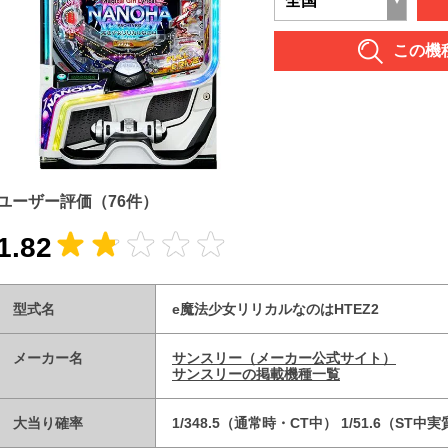
この機
ユーザー評価
（76件）
1.82
型式名
e魔法少女リリカルなのはHTEZ2
メーカー名
サンスリー（メーカー公式サイト）
サンスリーの掲載機種一覧
大当り確率
1/348.5（通常時・CT中） 1/51.6（ST中