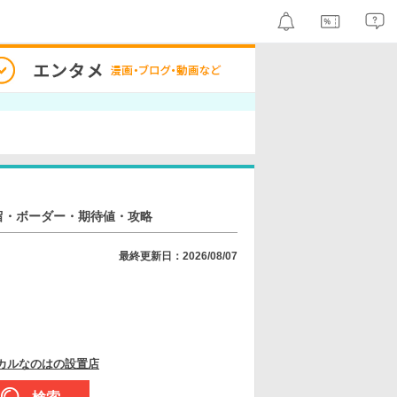
留・ボーダー・期待値・攻略
最終更新日：2026/08/07
カルなのはの設置店