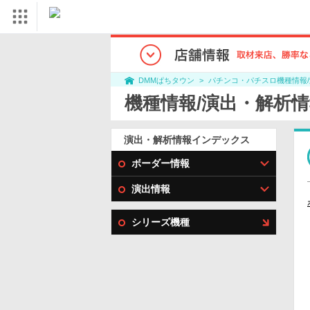
パチンコ・パチスロ機種情報
DMMぱちタウン
機種情報/演出・解析
演出・解析情報インデックス
ボーダー情報
演出情報
シリーズ機種