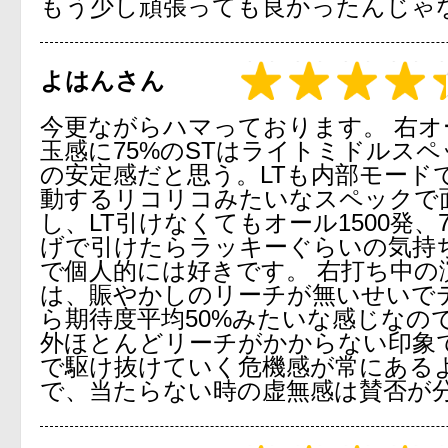
もう少し頑張っても良かったんじゃ
よはんさん
今更ながらハマっております。 右オー
玉感に75%のSTはライトミドルス
の安定感だと思う。LTも内部モード
動するリコリコみたいなスペックで
し、LT引けなくてもオール1500発、
げで引けたらラッキーぐらいの気持
で個人的には好きです。 右打ち中の
は、賑やかしのリーチが無いせいで
ら期待度平均50%みたいな感じなの
外ほとんどリーチがかからない印象
で駆け抜けていく危機感が常にあるよ
で、当たらない時の虚無感は賛否が