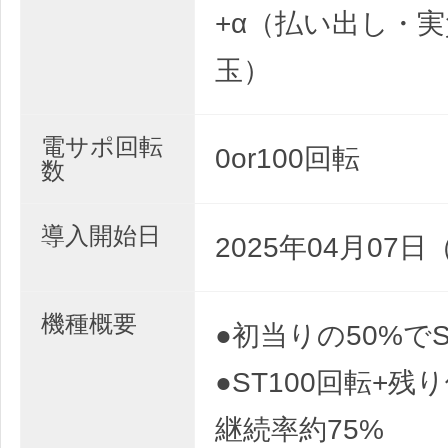
+α（払い出し・
玉）
電サポ回転
0or100回転
数
導入開始日
2025年04月07日
機種概要
●初当りの50%で
●ST100回転+残
継続率約75%