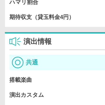
ハマリ割合
期待収支（貸玉料金4円）
演出情報
共通
搭載楽曲
演出カスタム