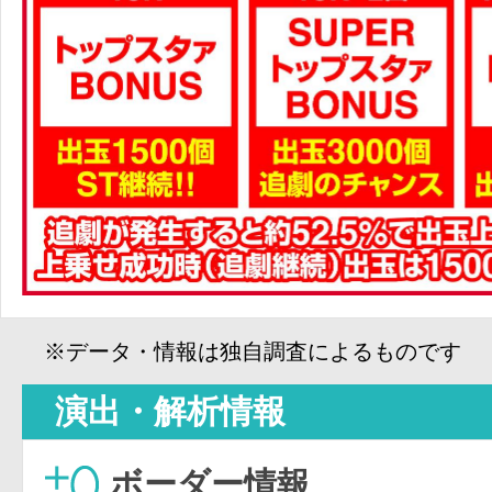
※データ・情報は独自調査によるものです
演出・解析情報
ボーダー情報