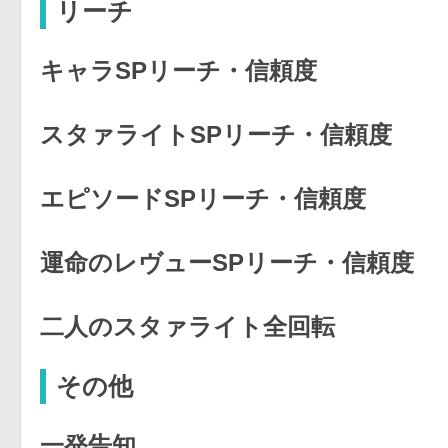
リーチ
キャラSPリーチ・信頼度
スタァライトSPリーチ・信頼度
エピソードSPリーチ・信頼度
運命のレヴューSPリーチ・信頼度
二人のスタァライト全回転
その他
一発告知