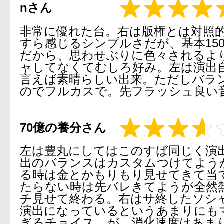
nさん
非常に優れた台。右は版権とは対照
すら感じるシンプルさだが、基本15
だから、思わせぶりに色々されるよ
ャしてなくてむしろ好み。左は演出
言えば素晴らしい出来。ただしバラ
のでフルカスで。先フラッシュ良い
70億の養分さん
左は豊丸にしてはこのすば同じく演
出のバランスはカスタムつけてよう
る時は金とかもりもり見せてきて当
たらない時は先バレきてようが全然
チ見せて終わる。右はサ終したソシ
演出になっているというあまりにも
ぎるチョイス。が、消化速度はあま