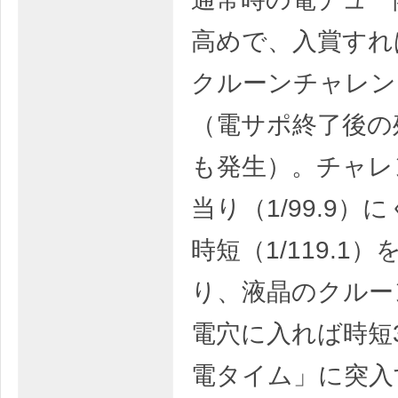
高めで、入賞すれ
クルーンチャレン
（電サポ終了後の
も発生）。チャレ
当り（1/99.9）
時短（1/119.1
り、液晶のクルー
電穴に入れば時短
電タイム」に突入