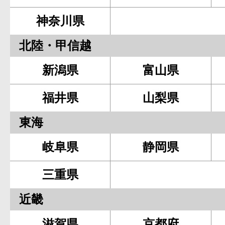
神奈川県
北陸・甲信越
新潟県
富山県
福井県
山梨県
東海
岐阜県
静岡県
三重県
近畿
滋賀県
京都府