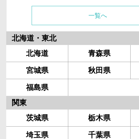
一覧へ
北海道・東北
北海道
青森県
宮城県
秋田県
福島県
関東
茨城県
栃木県
埼玉県
千葉県