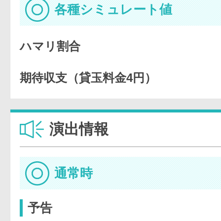
各種シミュレート値
ハマリ割合
期待収支（貸玉料金4円）
演出情報
通常時
予告