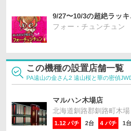
9/27〜10/3の超絶ラッ
フォー・チュンチュン
この機種の設置店舗一覧
PA遠山の金さん2 遠山桜と華の密偵JW
マルハン木場店
北海道釧路郡釧路町木場
1.12 パチ
2台
4 パチ
1