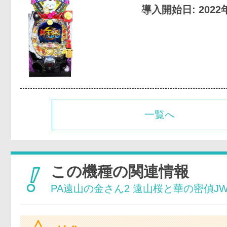
導入開始日: 2022
一覧へ
この機種の関連情報
PA遠山の金さん2 遠山桜と華の密偵JW