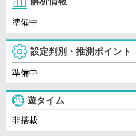
解析情報
準備中
設定判別・推測ポイント
準備中
遊タイム
非搭載