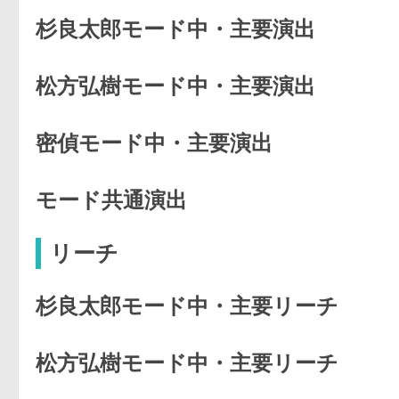
杉良太郎モード中・主要演出
松方弘樹モード中・主要演出
密偵モード中・主要演出
モード共通演出
リーチ
杉良太郎モード中・主要リーチ
松方弘樹モード中・主要リーチ