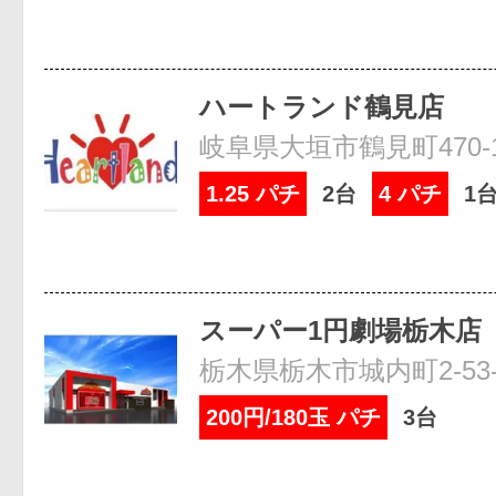
ハートランド鶴見店
岐阜県大垣市鶴見町470-
1.25 パチ
2台
4 パチ
1
スーパー1円劇場栃木店
栃木県栃木市城内町2-53-
200円/180玉 パチ
3台