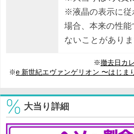
※液晶の表示に従
場合、本来の性能
ないことがありま
※
撤去日カ
※
e 新世紀エヴァンゲリオン 〜はじま
大当り詳細