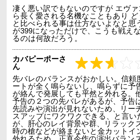
凄く悪い訳でもないのですが エヴァ
ら長く愛される名機なこともあり 
と比べられる事は仕方ないよなと思う何
が399になっただけで、こうも戦え
るのは何故だろう。
カバピーポーさ
ん
先バレのバランスがおかしい。信頼度
ートが全く鳴らないし、鳴らずに予
が絡んで発展しても平然と外れる。
予告の２つの先バレがあるが、予告
先読みや演出が見れないため、リー
スアップにワクワクできる、と言い
が、肝心のレイ背景や群、リラックス
時の槍などが絡まないと金カットイ
外れるため、正直今作の演出バラン