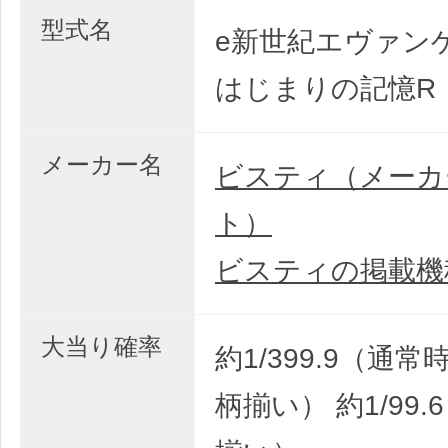
型式名
e新世紀エヴァン
はじまりの記憶R
メーカー名
ビスティ（メーカ
ト）
ビスティの掲載機
大当り確率
約1/399.9（通
柄揃い） 約1/99.