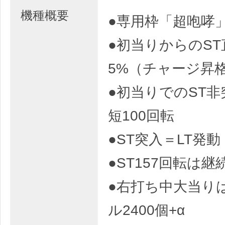
機種概要
●専用枠「超咆哮
●初当りからのST
5%（チャージ昇
●初当りでのST
短100回転
●ST突入＝LT発動
●ST157回転は継
●右打ち中大当り
ル2400個+α