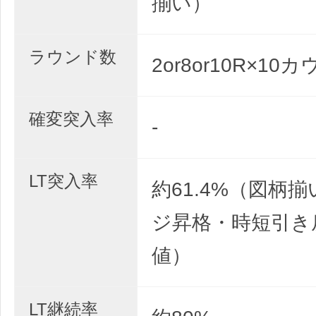
揃い）
ラウンド数
2or8or10R×10
確変突入率
-
LT突入率
約61.4%（図柄
ジ昇格・時短引き
値）
LT継続率