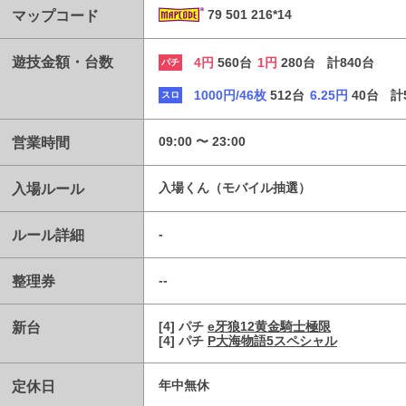
マップコード
79 501 216*14
遊技金額・台数
4円
560台
1円
280台
計840台
パチ
1000円/46枚
512台
6.25円
40台
計
スロ
営業時間
09:00 〜 23:00
入場ルール
入場くん（モバイル抽選）
ルール詳細
-
整理券
--
新台
[4] パチ
e牙狼12黄金騎士極限
[4] パチ
P大海物語5スペシャル
定休日
年中無休