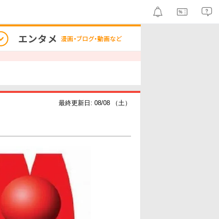
最終更新日: 08/08 （土）