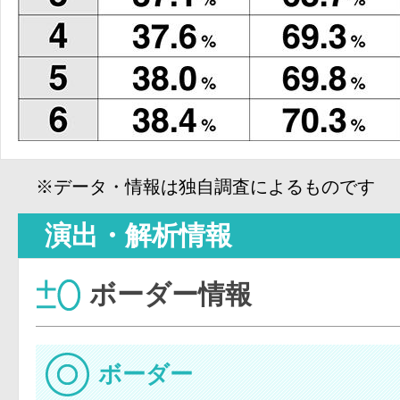
※データ・情報は独自調査によるものです
演出・解析情報
ボーダー情報
ボーダー