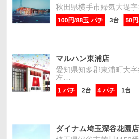
秋田県横手市婦気大堤字堤
100円/88玉 パチ
3台
50円
マルハン東浦店
愛知県知多郡東浦町大字
左…
1 パチ
2台
4 パチ
1台
ダイナム埼玉深谷花園