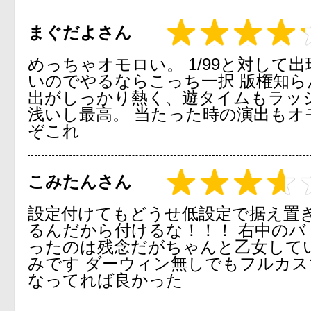
まぐだよさん
めっちゃオモロい。 1/99と対して
いのでやるならこっち一択 版権知ら
出がしっかり熱く、遊タイムもラッ
浅いし最高。 当たった時の演出もオ
ぞこれ
こみたんさん
設定付けてもどうせ低設定で据え置
るんだから付けるな！！！ 右中のバ
ったのは残念だがちゃんと乙女して
みです ダーウィン無しでもフルカ
なってれば良かった