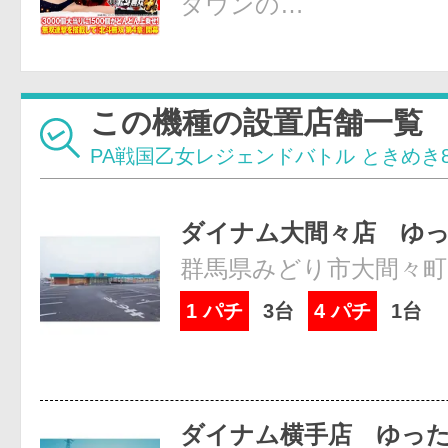
タウンの…
この機種の設置店舗一覧
PA戦国乙女レジェンドバトル ときめき
ダイナム大間々店 ゆ
群馬県みどり市大間々町
1 パチ
3台
4 パチ
1台
ダイナム横手店 ゆっ