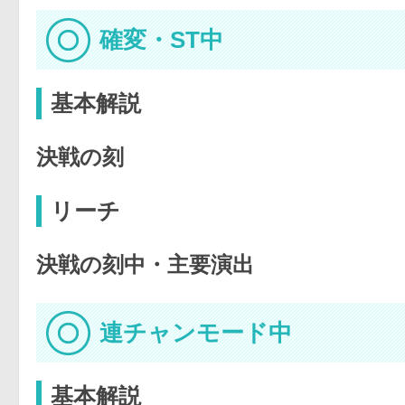
確変・ST中
基本解説
決戦の刻
リーチ
決戦の刻中・主要演出
連チャンモード中
基本解説