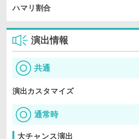
ハマリ割合
演出情報
共通
演出カスタマイズ
通常時
大チャンス演出