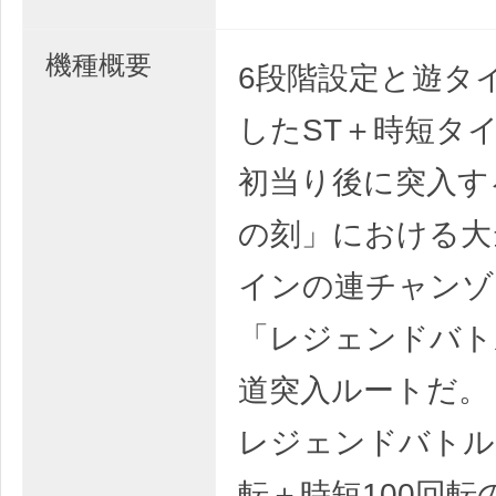
機種概要
6段階設定と遊タ
したST＋時短タ
初当り後に突入す
の刻」における大
インの連チャンゾ
「レジェンドバト
道突入ルートだ。
レジェンドバトルは
転＋時短100回転