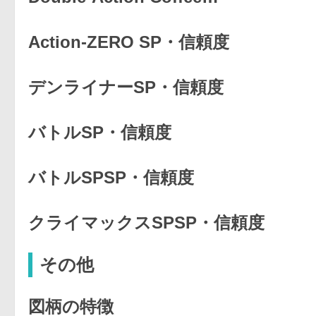
Action-ZERO SP・信頼度
デンライナーSP・信頼度
バトルSP・信頼度
バトルSPSP・信頼度
クライマックスSPSP・信頼度
その他
図柄の特徴