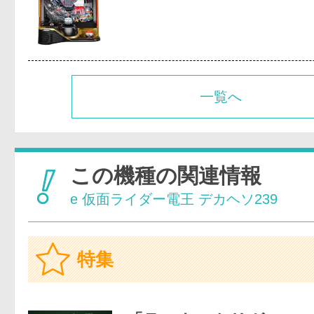
一覧へ
この機種の関連情報
e 仮面ライダー電王 デカヘソ239
特集