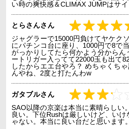
い時の爽快感＆CLIMAX JUMPはサ
とらさんさん
ジャグラーで15000円負けてヤケク
にパチンコ台に座り、1000円で8で当
がっかりしてたら何かよう分からん
ートリガー入ってて22000玉も出て82
したからエエ台やろ？ めちゃくちゃ
んやね、2度と打たんわw
ガタブルさん
SAO以降の京楽は本当に素晴らしい
良い。下位Rushは厳しいけど、い
ゃない。本当に良い台だと思います