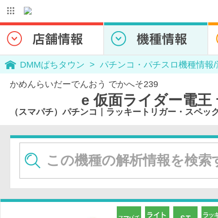
DMMぱちタウン
パチンコ・パチスロ機種情報
かめんらいだーでんおう でかへそ239
e 仮面ライダー電王 デカヘソ239