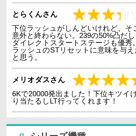
とらくんさん
下位ラッシュがしんどいけれど、そ
意外と終わらない。239の50%凸だ
ダイレクトスタートステージも優秀
ラッシュのSTリセットに意味を与
と思う。
メリオダスさん
6Kで20000発出ました！下位キツ
り当たるしLT行ってくれます！