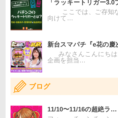
「ラッキートリガー3.0
ここでは、ご存知な
向けて…
新台スマパチ『e花の慶
みなさんこんにちは
企画を担当…
ブログ
11/10〜11/16の超絶ラ…