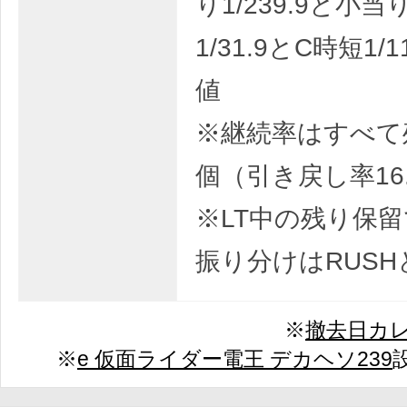
り1/239.9と小
1/31.9とC時短1/
値
※継続率はすべて
個（引き戻し率16
※LT中の残り保
振り分けはRUSH
※
撤去日カ
※
e 仮面ライダー電王 デカヘソ239