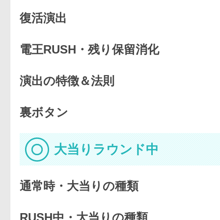
復活演出
電王RUSH・残り保留消化
演出の特徴＆法則
裏ボタン
大当りラウンド中
通常時・大当りの種類
RUSH中・大当りの種類