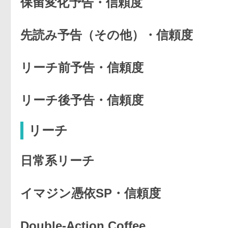
保留変化予告・信頼度
先読み予告（その他）・信頼度
リーチ前予告・信頼度
リーチ後予告・信頼度
リーチ
日常系リーチ
イマジン憑依SP・信頼度
Double-Action Coffee…