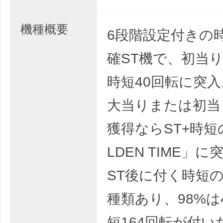
機種概要
6段階設定付きの時
確ST機で、初当り
時短40回転に突
大当りまたは初当
獲得ならST+時短
LDEN TIME」
ST後に付く時短
種類あり、98%は
短164回転が付い