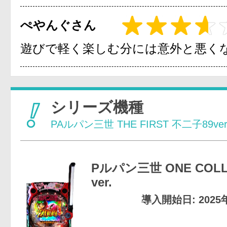
ぺやんぐさん
遊びで軽く楽しむ分には意外と悪く
シリーズ機種
PAルパン三世 THE FIRST 不二子89ver
Pルパン三世 ONE COLLE
ver.
導入開始日: 2025