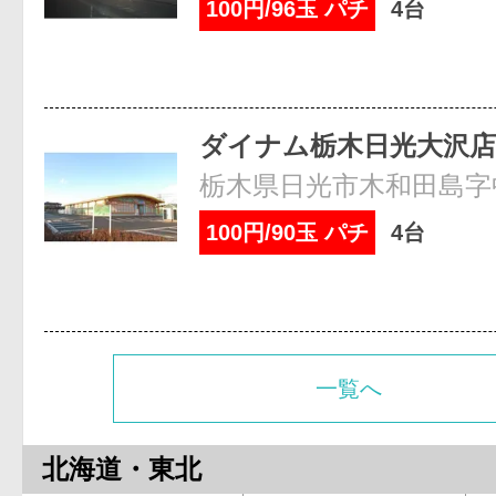
100円/96玉 パチ
4台
ダイナム栃木日光大沢
栃木県日光市木和田島字中
100円/90玉 パチ
4台
一覧へ
北海道・東北