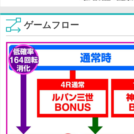
ゲームフロー