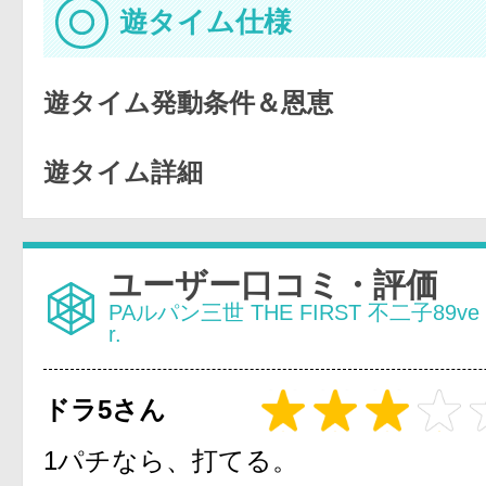
遊タイム仕様
遊タイム発動条件＆恩恵
遊タイム詳細
ユーザー口コミ・評価
PAルパン三世 THE FIRST 不二子89ve
r.
ドラ5さん
1パチなら、打てる。