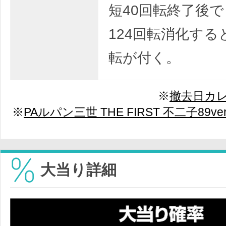
短40回転終了後
124回転消化する
転が付く。
※
撤去日カ
※
PAルパン三世 THE FIRST 不二子89ver
大当り詳細