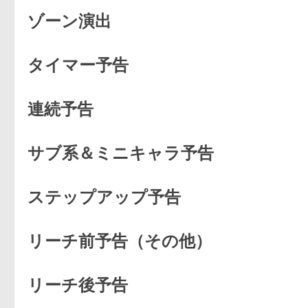
ゾーン演出
タイマー予告
連続予告
サブ系＆ミニキャラ予告
ステップアップ予告
リーチ前予告（その他）
リーチ後予告