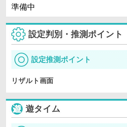
準備中
設定判別・推測ポイント
設定推測ポイント
リザルト画面
遊タイム