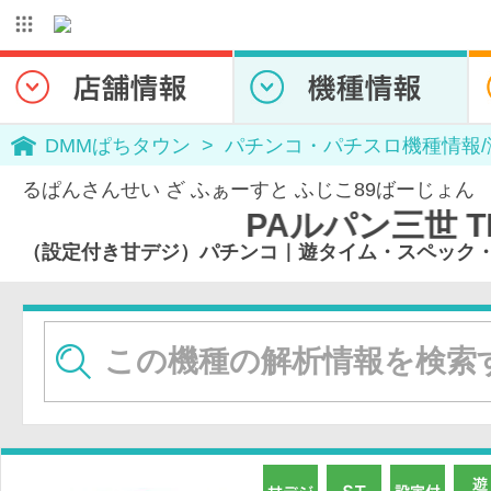
DMMぱちタウン
パチンコ・パチスロ機種情報
るぱんさんせい ざ ふぁーすと ふじこ89ばーじょん
PAルパン三世 THE FIRST 不二子