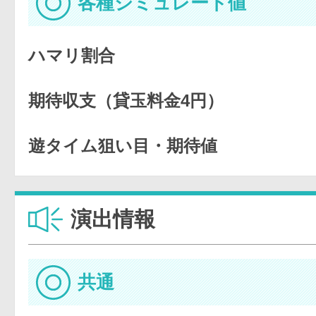
各種シミュレート値
ハマリ割合
期待収支（貸玉料金4円）
遊タイム狙い目・期待値
演出情報
共通