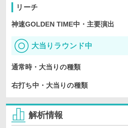
リーチ
神速GOLDEN TIME中・主要演出
大当りラウンド中
通常時・大当りの種類
右打ち中・大当りの種類
解析情報