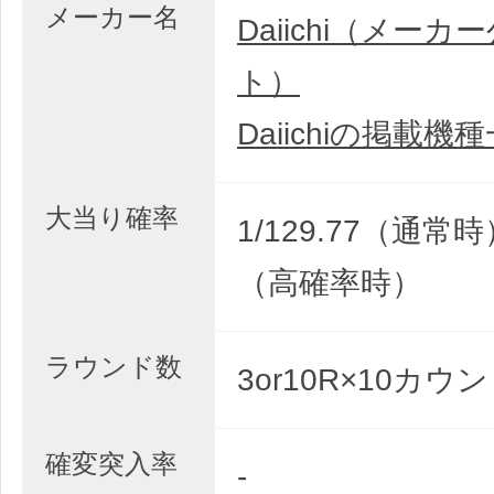
メーカー名
Daiichi（メー
ト）
Daiichiの掲載機
大当り確率
1/129.77（通常時）
（高確率時）
ラウンド数
3or10R×10カウ
確変突入率
-