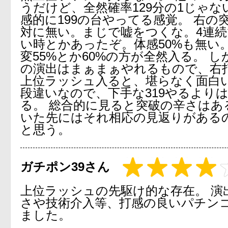
うだけど、全然確率129分の1じゃな
感的に199の台やってる感覚。 右の突
対に無い。まじで嘘をつくな。4連
い時とかあったぞ。体感50%も無い。
変55%とか60%の方が全然入る。 
の演出はまぁまぁやれるもので、右
上位ラッシュ入ると、堪らなく面白い
段違いなので、下手な319やるより
る。 総合的に見ると突破の辛さはあ
いた先にはそれ相応の見返りがある
と思う。
ガチポン39さん
上位ラッシュの先駆け的な存在。 演
さや技術介入等、打感の良いパチン
ました。