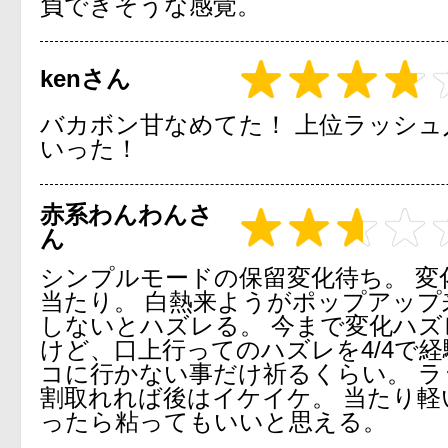
負できそうな感覚。
kenさん
バカボン甘なめてた！ 上位ラッシュ
いった！
赤系わんわんさ
ん
シンプルモードの保留変化待ち。 変
当たり。 白熱来ようがポップアップ
しないとハズレる。 今まで変化ハズ
けど、口上行ってのハズレを4/4で
コに行かない事だけ祈るくらい。 ラ
割取れれば後はイケイケ。 当たり軽
ったら粘ってもいいと思える。