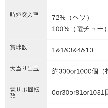
時短突入率
72%（ヘソ）
100%（電チュー
賞球数
1&1&3&4&10
大当り出玉
約300or1000
電サポ回転
0or30or81or103
数