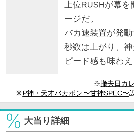
上位RUSHが幕
ージだ。
バカ速装置が発動
秒数は上がり、神
ピード感も味わえ
※
撤去日カ
※
P神・天才バカボン〜甘神SPEC〜
大当り詳細