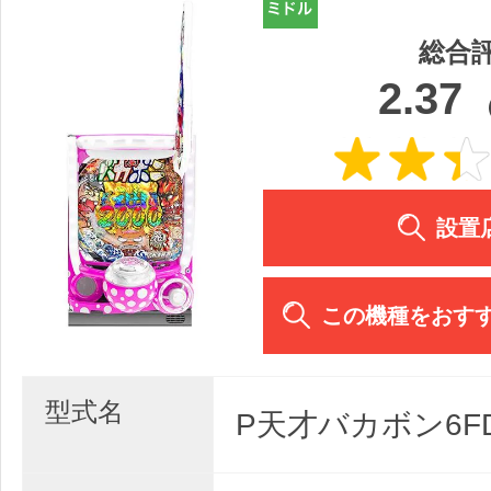
総合
2.37
設置
この機種をおす
型式名
P天才バカボン6FD