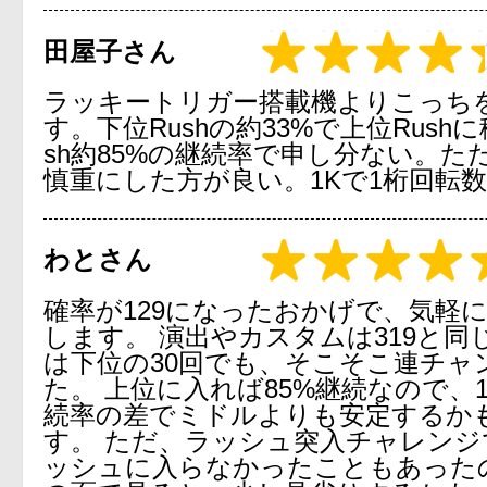
田屋子さん
ラッキートリガー搭載機よりこっち
す。下位Rushの約33%で上位Rush
sh約85%の継続率で申し分ない。た
慎重にした方が良い。1Kで1桁回転
わとさん
確率が129になったおかげで、気軽
します。 演出やカスタムは319と同
は下位の30回でも、そこそこ連チャ
た。 上位に入れば85%継続なので、1
続率の差でミドルよりも安定するか
す。 ただ、ラッシュ突入チャレンジ
ッシュに入らなかったこともあった