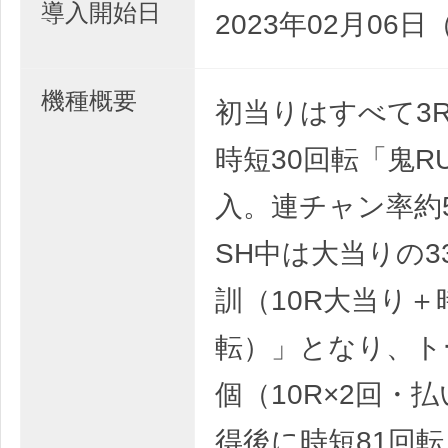
導入開始日
2023年02月06日
機種概要
初当りはすべて3R
時短30回転「鬼R
入。連チャン率約5
SH中は大当りの3
訓（10R大当り＋時
転）」となり、トー
個（10R×2回・
得後に時短81回転