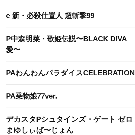
e 新・必殺仕置人 超斬撃99
P中森明菜・歌姫伝説〜BLACK DIVA
愛〜
PAわんわんパラダイスCELEBRATION
PA乗物娘77ver.
デカスタPシュタインズ・ゲート ゼロ
まゆしぃば〜じょん