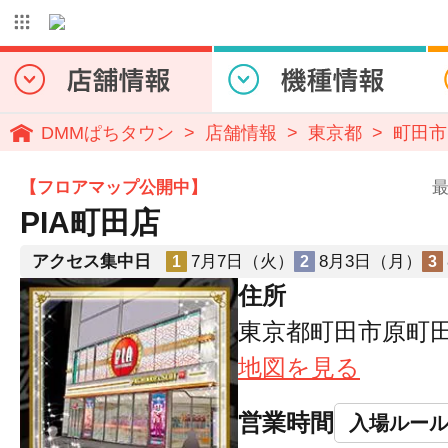
DMMぱちタウン
店舗情報
東京都
町田市
【フロアマップ公開中】
最
PIA町田店
アクセス集中日
7月7日（火）
8月3日（月）
1
2
3
住所
東京都町田市原町田6-
地図を見る
営業時間
入場ルー