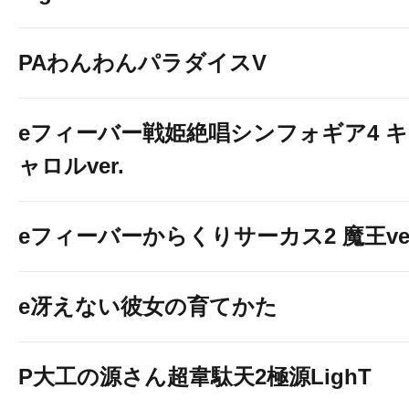
PAわんわんパラダイスV
eフィーバー戦姫絶唱シンフォギア4 キ
ャロルver.
eフィーバーからくりサーカス2 魔王ver
e冴えない彼女の育てかた
P大工の源さん超韋駄天2極源LighT