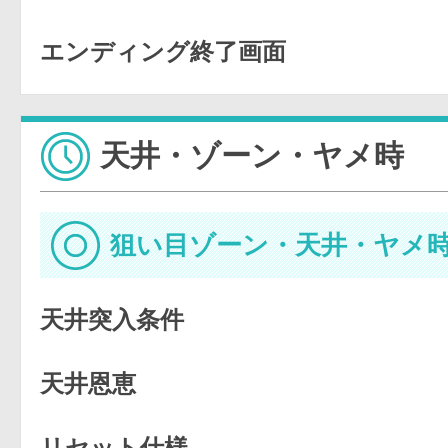
エンディング終了画面
天井・ゾーン・ヤメ時
狙い目ゾーン・天井・ヤメ
天井突入条件
天井恩恵
リセット仕様