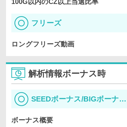
100G以内のCZ以上当選比率
フリーズ
ロングフリーズ動画
解析情報ボーナス時
SEEDボーナス/BIGボーナ…
ボーナス概要