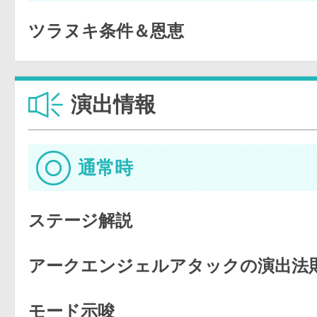
ツラヌキ条件＆恩恵
演出情報
通常時
ステージ解説
アークエンジェルアタックの演出法
モード示唆