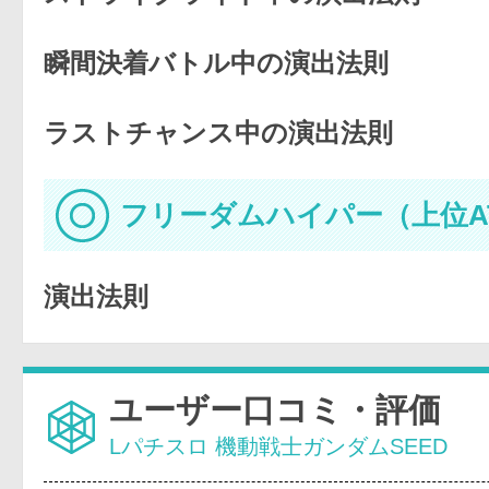
瞬間決着バトル中の演出法則
ラストチャンス中の演出法則
フリーダムハイパー（上位A
演出法則
ユーザー口コミ・評価
Lパチスロ 機動戦士ガンダムSEED