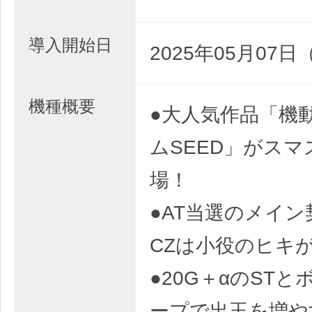
導入開始日
2025年05月07日
機種概要
●大人気作品「機
ムSEED」がスマ
場！
●AT当選のメイ
CZは小役のヒキ
●20G＋αのST
ープで出玉を増や