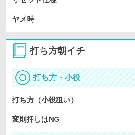
ヤメ時
打ち方朝イチ
打ち方・小役
打ち方（小役狙い）
変則押しはNG