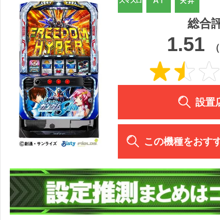
総合
1.51
（
設置
この機種をおす