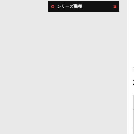
シリーズ機種