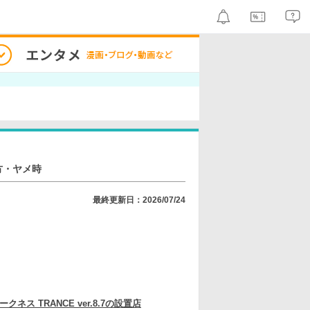
方・ヤメ時
最終更新日：2026/07/24
ークネス TRANCE ver.8.7の設置店