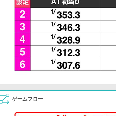
ゲームフロー