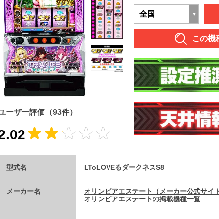
この機
ユーザー評価
（93件）
2.02
型式名
LToLOVEるダークネスS8
メーカー名
オリンピアエステート（メーカー公式サイ
オリンピアエステートの掲載機種一覧