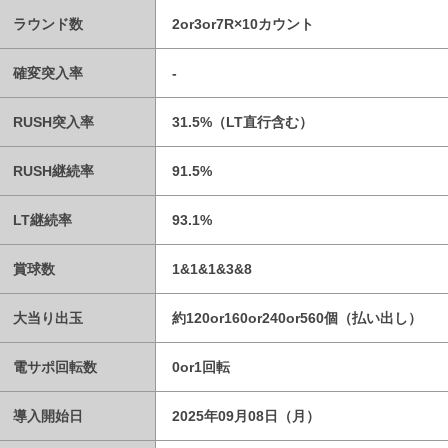
ラウンド数
2or3or7R×10カウント
確変突入率
-
RUSH突入率
31.5%（LT直行含む）
RUSH継続率
91.5%
LT継続率
93.1%
賞球数
1&1&1&3&8
大当り出玉
約120or160or240or560個（払い出し）
電サポ回転数
0or1回転
導入開始日
2025年09月08日（月）