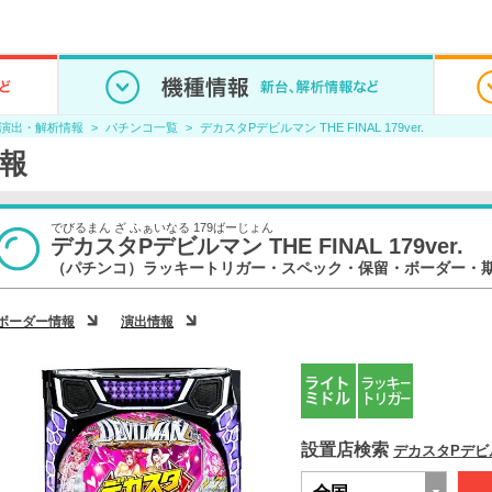
/演出・解析情報
パチンコ一覧
デカスタPデビルマン THE FINAL 179ver.
情報
でびるまん ざ ふぁいなる 179ばーじょん
デカスタPデビルマン THE FINAL 179ver.
（パチンコ）ラッキートリガー・スペック・保留・ボーダー・
ボーダー情報
演出情報
設置店検索
デカスタPデビルマ