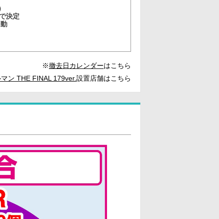
）
けで決定
発動
※
撤去日カレンダー
はこちら
THE FINAL 179ver.
設置店舗はこちら