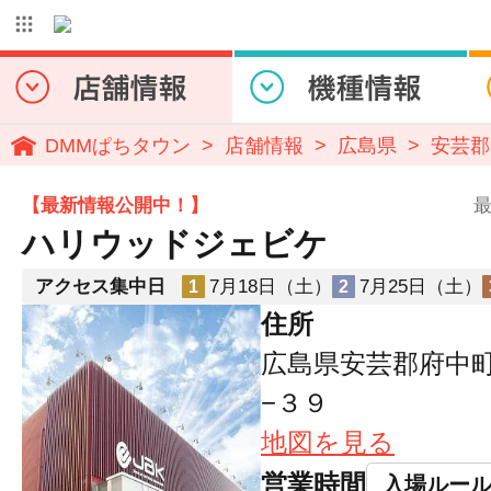
DMMぱちタウン
店舗情報
広島県
安芸郡
【最新情報公開中！】
最
ハリウッドジェビケ
アクセス集中日
7月18日（土）
7月25日（土）
1
2
住所
広島県安芸郡府中
−３９
地図を見る
営業時間
入場ルー