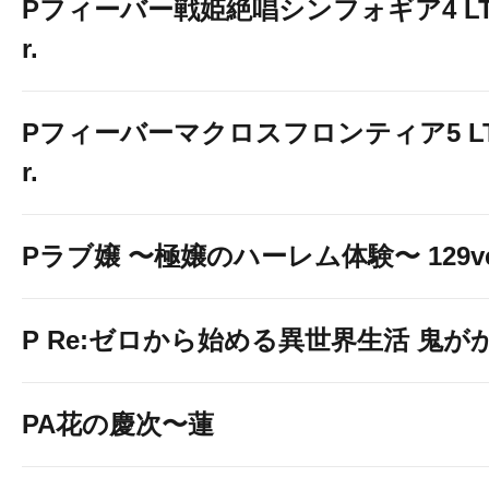
Pフィーバー戦姫絶唱シンフォギア4 LT-Li
r.
Pフィーバーマクロスフロンティア5 LT-Li
r.
LINE＠お友達募集中!!
Pラブ嬢 〜極嬢のハーレム体験〜 129ve
P Re:ゼロから始める異世界生活 鬼がかり 
PA花の慶次〜蓮