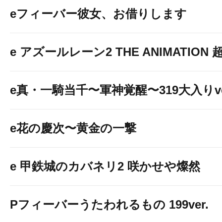
eフィーバー彼女、お借りします
e アズールレーン2 THE ANIMATION
e真・一騎当千〜軍神覚醒〜319大入りve
e花の慶次〜黄金の一撃
e 甲鉄城のカバネリ2 咲かせや燦然
Pフィーバーうたわれるもの 199ver.