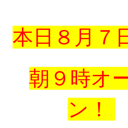
本日８月７
朝９時オ
ン！