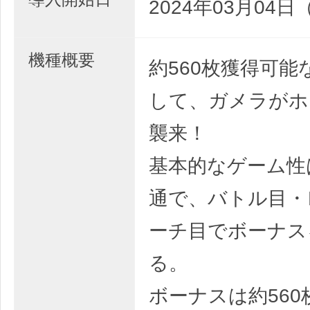
2024年03月04日
機種概要
約560枚獲得可能
して、ガメラがホ
襲来！
基本的なゲーム性
通で、バトル目・
ーチ目でボーナス
る。
ボーナスは約560