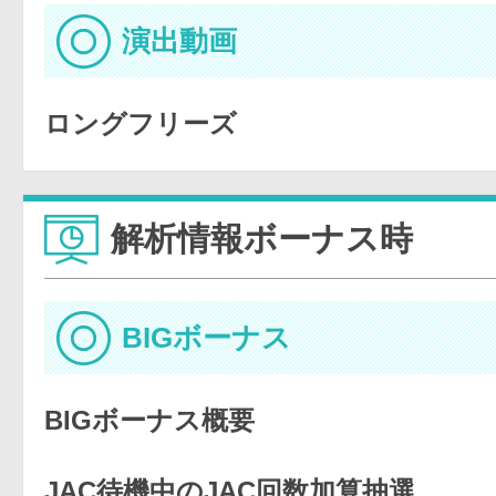
演出動画
ロングフリーズ
解析情報ボーナス時
BIGボーナス
BIGボーナス概要
JAC待機中のJAC回数加算抽選