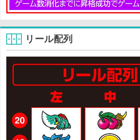
リール配列