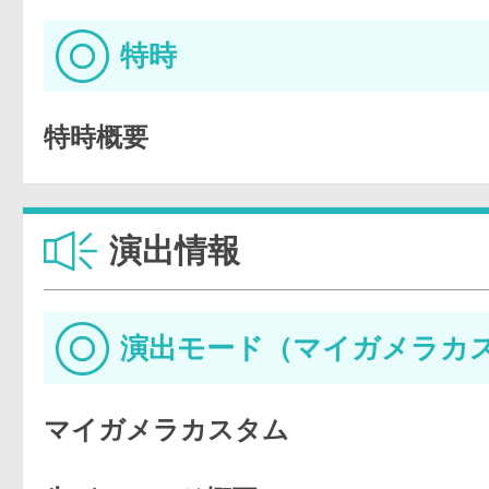
特時
特時概要
演出情報
演出モード（マイガメラカ
マイガメラカスタム