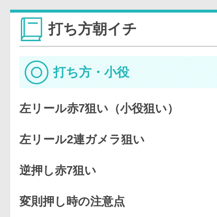
打ち方朝イチ
打ち方・小役
左リール赤7狙い（小役狙い）
左リール2連ガメラ狙い
逆押し赤7狙い
変則押し時の注意点