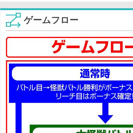
ゲームフロー