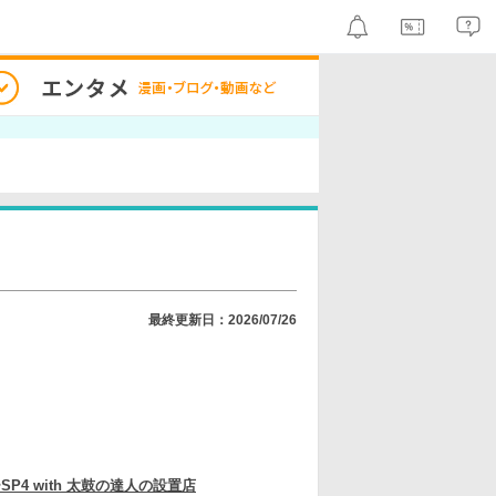
最終更新日：2026/07/26
P4 with 太鼓の達人の設置店