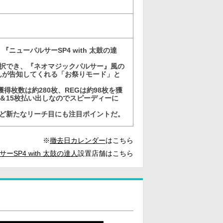
ューパルサーSP4 with 太鼓の達
選択でき、『ネオマジックパルサー』風の
んが告知してくれる「お祭りモード」と
獲得枚数は約280枚、REGは約98枚を獲
＆15枚払い出しなのでスピーディーに
など新たなリーチ目にも注目ポイントだ。
※
撤去日カレンダー
はこちら
ーSP4 with 太鼓の達人
設置店舗はこちら