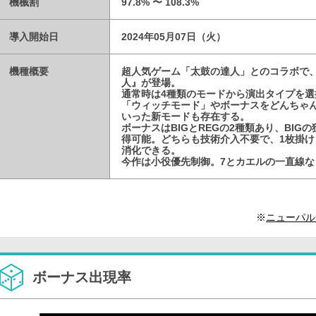
機械割
97.8% 〜 108.3%
導入開始日
2024年05月07日（火）
機種概要
超人気ゲーム「太鼓の達人」とのコラボで、『ニ
人』が登場。
通常時は4種類のモードから演出タイプを
「ウィッチモード」やボーナスをどんちゃ
いった新モードも存在する。
ボーナスはBIGとREGの2種類あり、BIGの
得可能。どちらも技術介入不要で、1枚掛け
消化できる。
今作は小役優先制御。7とカエルの一直線
※
ニューパルサ
ボーナス出現率