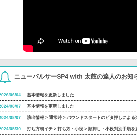
ニューパルサーSP4 with 太鼓の達人のお
2026/06/04
基本情報を更新しました
2024/08/07
基本情報を更新しました
2024/08/07
演出情報 > 通常時 > バウンドスタートのビタ押しによ
2024/05/30
打ち方朝イチ > 打ち方・小役 > 順押し・小役判別手順