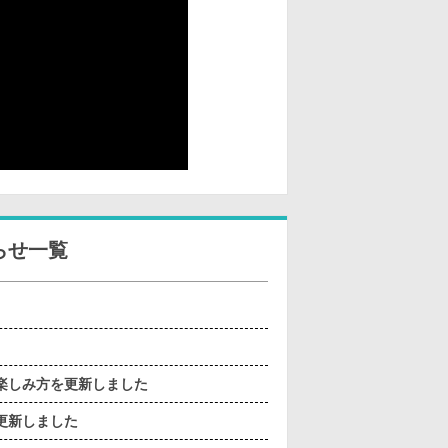
知らせ一覧
る楽しみ方を更新しました
を更新しました