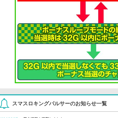
スマスロキングパルサーのお知らせ一覧