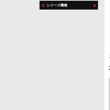
シリーズ機種