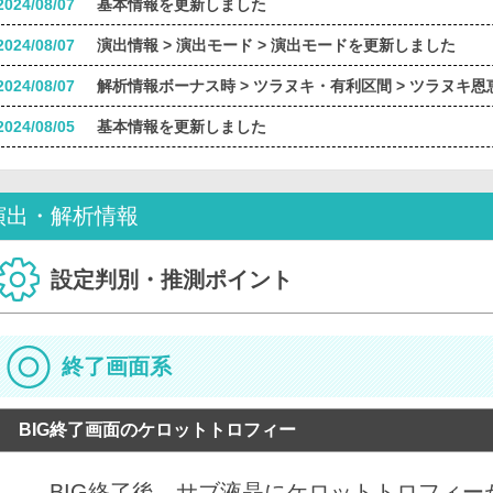
2024/08/07
基本情報を更新しました
2024/08/07
演出情報 > 演出モード > 演出モードを更新しました
2024/08/07
解析情報ボーナス時 > ツラヌキ・有利区間 > ツラヌキ
2024/08/05
基本情報を更新しました
演出・解析情報
設定判別・推測ポイント
終了画面系
BIG終了画面のケロットトロフィー
BIG終了後、サブ液晶にケロットトロフィ