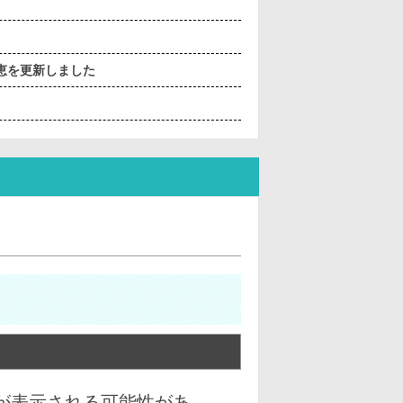
恩恵を更新しました
ーが表示される可能性があ