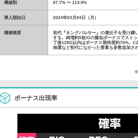
機械割
97.7% 〜 114.9%
導入開始日
2024年03月04日（月）
機種概要
初代『キングパルサー』の遺伝子を受け継
する。純増約5枚/Gの擬似ボーナスでスト
了後128G以内はボーナス期待度約70%。
抽選など初代になかった要素も多数追加さ
ボーナス出現率