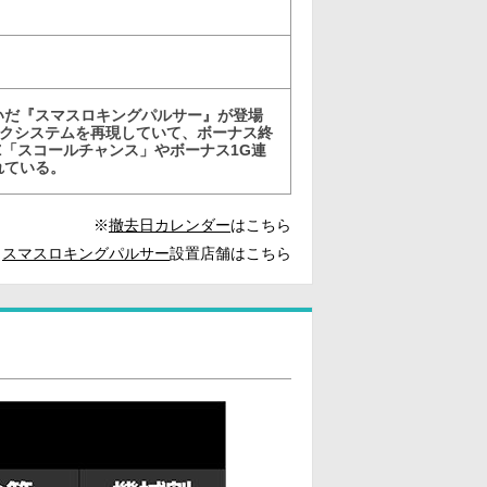
いだ『スマスロキングパルサー』が登場
ックシステムを再現していて、ボーナス終
CZ「スコールチャンス」やボーナス1G連
れている。
※
撤去日カレンダー
はこちら
※
スマスロキングパルサー
設置店舗はこちら