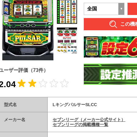
この機
ユーザー評価
（73件）
2.04
型式名
LキングパルサーSLCC
メーカー名
セブンリーグ（メーカー公式サイト）
セブンリーグの掲載機種一覧