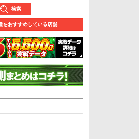
検索
種をおすすめしている店舗