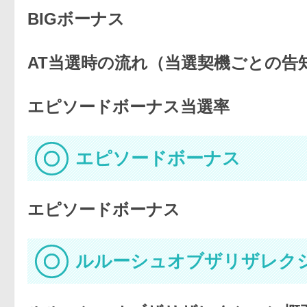
BIGボーナス
AT当選時の流れ（当選契機ごとの告
エピソードボーナス当選率
エピソードボーナス
エピソードボーナス
ルルーシュオブザリザレク