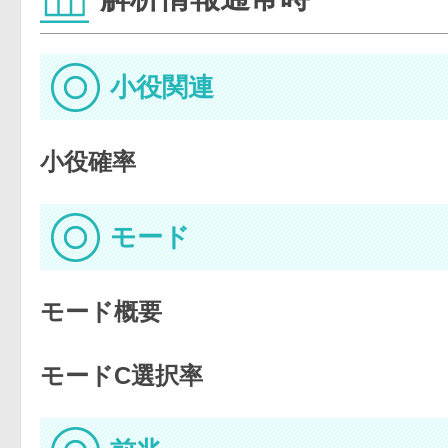
小役関連
小役確率
モード
モード概要
モードC選択率