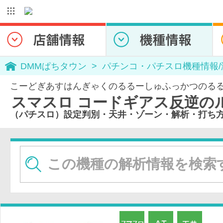
DMMぱちタウン
パチンコ・パチスロ機種情報
こーどぎあすはんぎゃくのるるーしゅふっかつのる
アス反逆のルルーシュ／復活のル
（パチスロ）設定判別・天井・ゾーン・解析・打ち