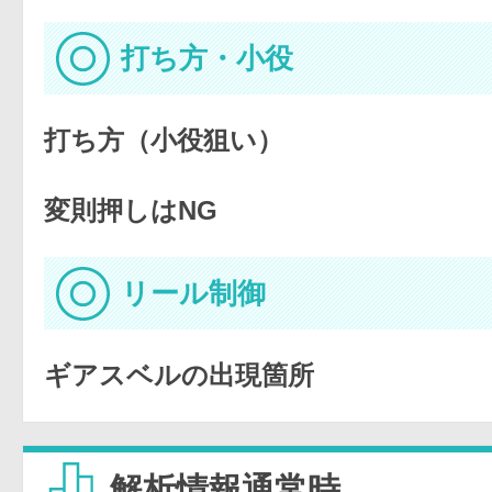
打ち方・小役
打ち方（小役狙い）
変則押しはNG
リール制御
ギアスベルの出現箇所
解析情報通常時