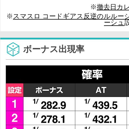
※
撤去日カ
※
スマスロ コードギアス反逆のルルー
ーシュ
ボーナス出現率