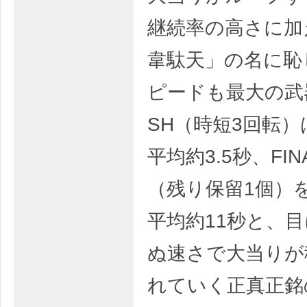
継続率の高さに加
韋駄天」の名に恥
ピードも最大の武
SH（時短3回転
平均約3.5秒、FINA
（残り保留1個）
平均約11秒と、
ぬ速さで大当りが
れていく正真正銘