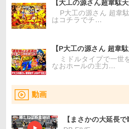
【大工の源さん超韋駄天
P大工の源さん 超韋
はコチラでチ…
【P大工の源さん 超韋駄
ミドルタイプで一世を
なおホールの主力…
動画
【まさかの大延長で断