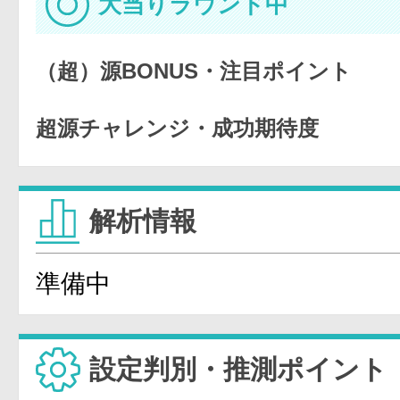
大当りラウンド中
（超）源BONUS・注目ポイント
超源チャレンジ・成功期待度
解析情報
準備中
設定判別・推測ポイント