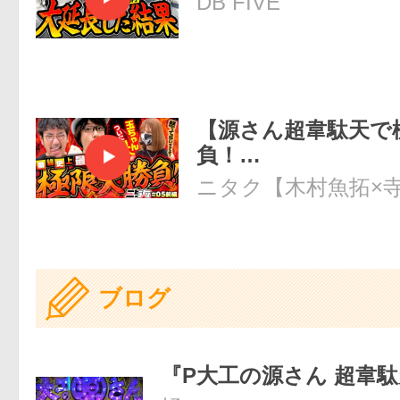
DB FIVE
【源さん超韋駄天で
負！…
ニタク【木村魚拓×
ブログ
『P大工の源さん 超韋駄