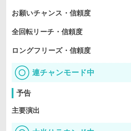
お願いチャンス・信頼度
全回転リーチ・信頼度
ロングフリーズ・信頼度
連チャンモード中
予告
主要演出