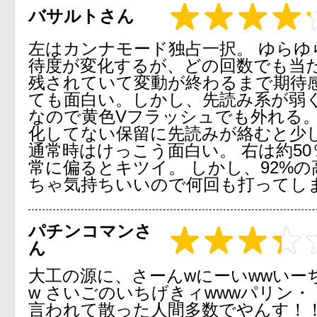
バサルトさん
左はカンナモード独占一択。 ゆらゆ
待度が変化するが、どの回数でも当
残されていて変動が終わるまで期待
ても面白い。しかし、先読み系が弱
なので黄色Vフラッシュでも外れる
化してない保留に先読みが絡むと少
通常時はけっこう面白い。 右は約5
常に偏るとキツイ。 しかし、92%
ちゃ気持ちいいので何回も打ってし
パチンコマンさ
ん
大工の源に、さーんwにーいwwいー
w さいごのいちげきィwwwパリン・
言われて散った人間多数でやんす！！