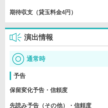
期待収支（貸玉料金4円）
演出情報
通常時
予告
保留変化予告・信頼度
先読み予告（その他）・信頼度