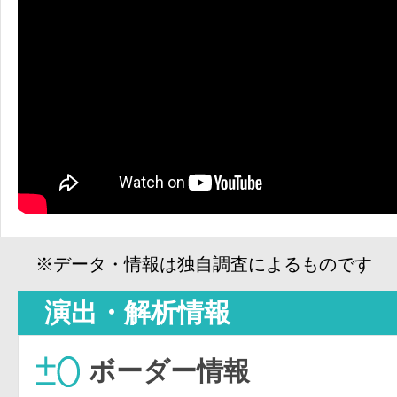
※データ・情報は独自調査によるものです
演出・解析情報
ボーダー情報