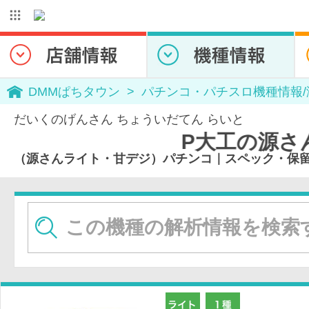
DMMぱちタウン
パチンコ・パチスロ機種情報
だいくのげんさん ちょういだてん らいと
P大工の源さん 超韋駄天 LIG