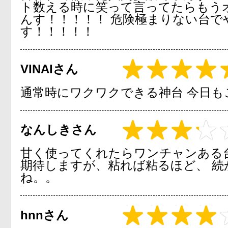
ト数える時に笑って言ってたらもう
んす！！！！！ 危険極まりない台で
す！！！！！
VINAIさん
通常時にワクワクできる神台 今日も
なんしきさん
甘く使ってくれたらワンチャンある台
期待しますが、粘れば粘るほど、 続
ね。。
hnnさん