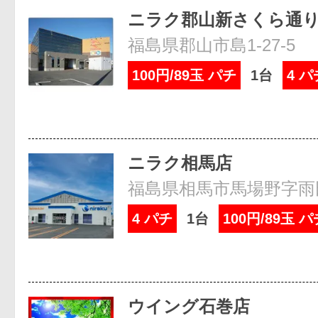
ニラク郡山新さくら通
福島県郡山市島1-27-5
100円/89玉 パチ
1台
4 パ
ニラク相馬店
福島県相馬市馬場野字雨
4 パチ
1台
100円/89玉 パ
ウイング石巻店