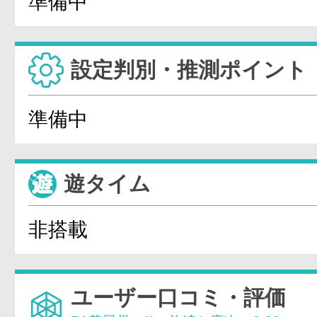
準備中
設定判別・推測ポイント
準備中
遊タイム
非搭載
ユーザー口コミ・評価