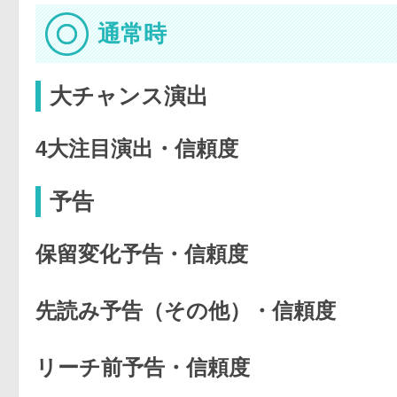
通常時
大チャンス演出
4大注目演出・信頼度
予告
保留変化予告・信頼度
先読み予告（その他）・信頼度
リーチ前予告・信頼度