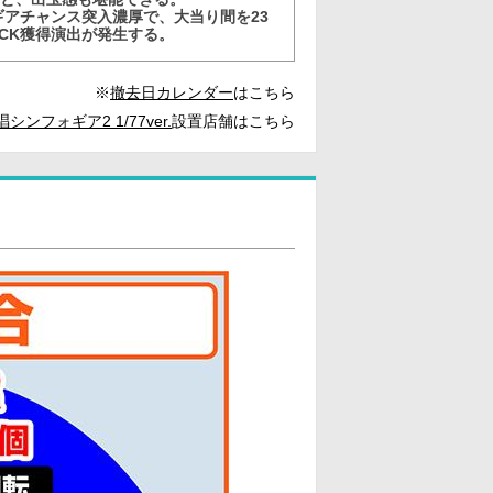
アチャンス突入濃厚で、大当り間を23
OCK獲得演出が発生する。
※
撤去日カレンダー
はこちら
ンフォギア2 1/77ver.
設置店舗はこちら