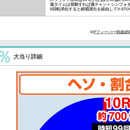
遊タイムは発動すれば連チャン＋シンフォギ
0回転消化すると絶唱演出を経由してV-ST
※
Pフィーバー戦姫絶唱シ
大当り詳細