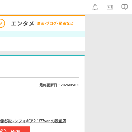
.
最終更新日：2026/05/11
絶唱シンフォギア2 1/77ver.の設置店