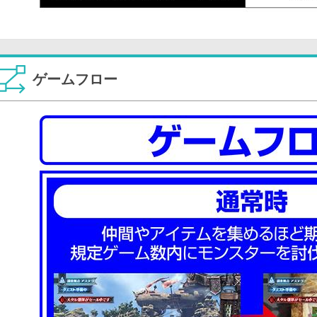
ゲームフロー