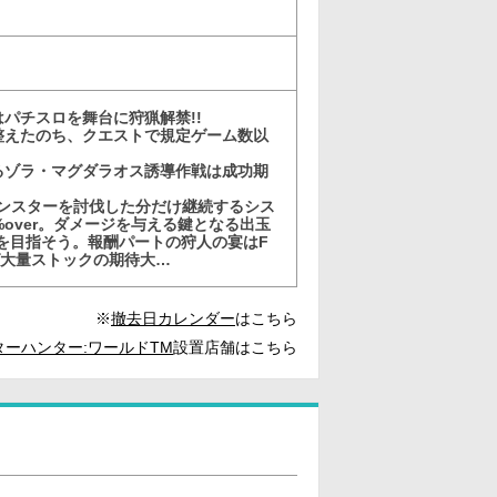
パチスロを舞台に狩猟解禁!!
整えたのち、クエストで規定ゲーム数以
るゾラ・マグダラオス誘導作戦は成功期
ンスターを討伐した分だけ継続するシス
over。ダメージを与える鍵となる出玉
を目指そう。報酬パートの狩人の宴はF
ば大量ストックの期待大…
※
撤去日カレンダー
はこちら
ターハンター:ワールドTM
設置店舗はこちら