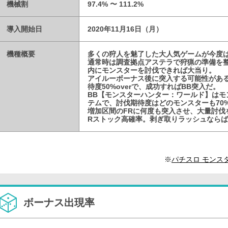
機械割
97.4% 〜 111.2%
導入開始日
2020年11月16日（月）
機種概要
多くの狩人を魅了した大人気ゲームが今度は
通常時は調査拠点アステラで狩猟の準備を
内にモンスターを討伐できれば大当り。
アイルーボーナス後に突入する可能性があ
待度50%overで、成功すればBB突入だ。
BB【モンスターハンター：ワールド】はモ
テムで、討伐期待度はどのモンスターも70%
増加区間のFRに何度も突入させ、大量討伐
Rストック高確率。剥ぎ取りラッシュなら
※
パチスロ モンス
ボーナス出現率