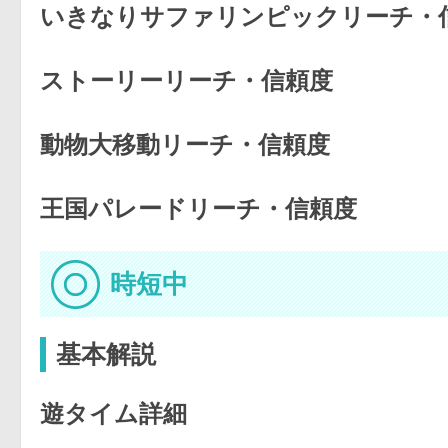
いきなりサファリンピックリーチ・
ストーリーリーチ・信頼度
動物大移動リーチ・信頼度
王国パレードリーチ・信頼度
時短中
基本解説
遊タイム詳細