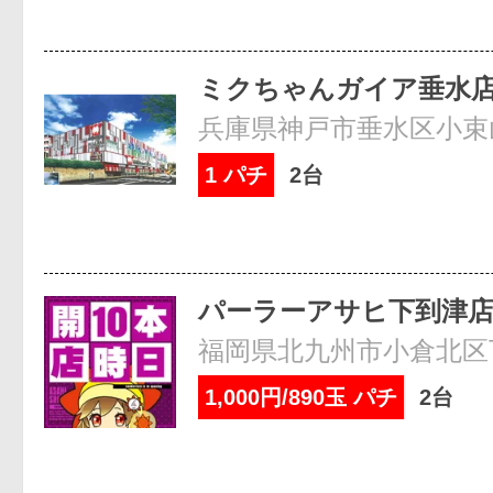
ミクちゃんガイア垂水
兵庫県神戸市垂水区小束山
1 パチ
2台
パーラーアサヒ下到津
福岡県北九州市小倉北区下
1,000円/890玉 パチ
2台