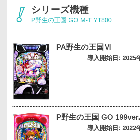
シリーズ機種
P野生の王国 GO M-T YT800
PA野生の王国Ⅵ
導入開始日: 2025
P野生の王国 GO 199ver
導入開始日: 2022