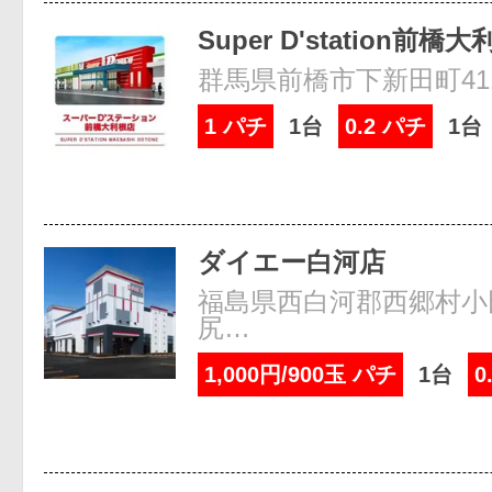
Super D'station前橋
群馬県前橋市下新田町411
1 パチ
1台
0.2 パチ
1台
ダイエー白河店
福島県西白河郡西郷村小
尻…
1,000円/900玉 パチ
1台
0