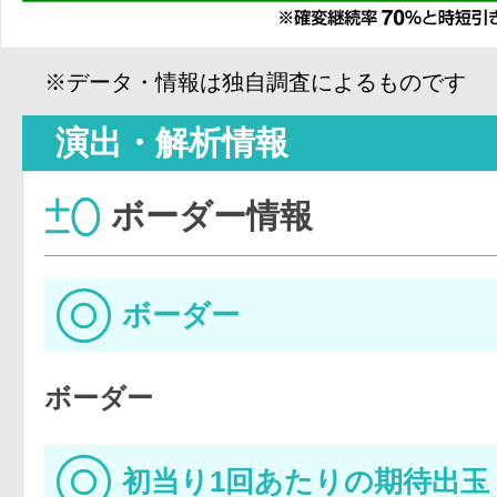
※データ・情報は独自調査によるものです
演出・解析情報
ボーダー情報
ボーダー
ボーダー
初当り1回あたりの期待出玉