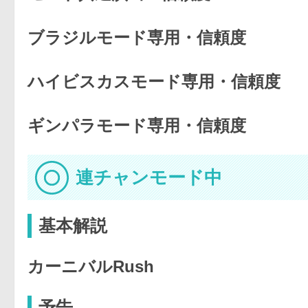
ブラジルモード専用・信頼度
ハイビスカスモード専用・信頼度
ギンパラモード専用・信頼度
連チャンモード中
基本解説
カーニバルRush
予告