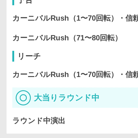
カーニバルRush（1〜70回転）・信
カーニバルRush（71〜80回転）
リーチ
カーニバルRush（1〜70回転）・信
大当りラウンド中
ラウンド中演出