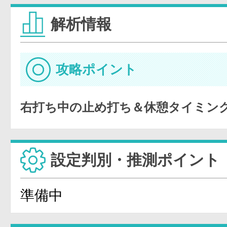
解析情報
攻略ポイント
右打ち中の止め打ち＆休憩タイミン
設定判別・推測ポイント
準備中