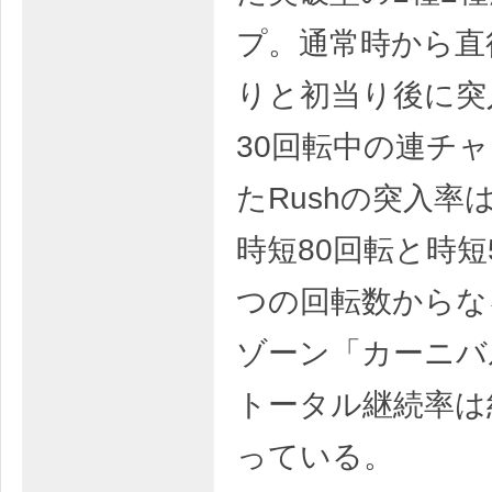
プ。通常時から直
りと初当り後に突
30回転中の連チ
たRushの突入率
時短80回転と時短
つの回転数からな
ゾーン「カーニバル
トータル継続率は
っている。