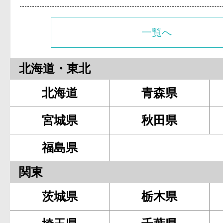
一覧へ
北海道・東北
北海道
青森県
宮城県
秋田県
福島県
関東
茨城県
栃木県