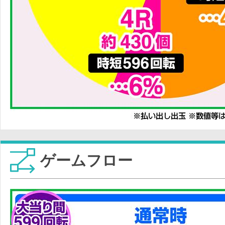
ゲームフロー