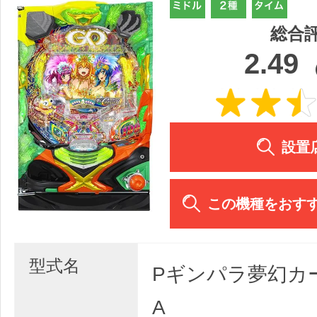
総合
2.49
設置
この機種をおす
型式名
Pギンパラ夢幻カ
A