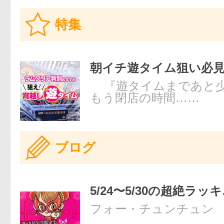
特集
朝イチ遊タイム狙い必見
『遊タイムまであと少
もう閉店の時間……
ブログ
5/24〜5/30の超絶ラッ
フォー・チュンチュン