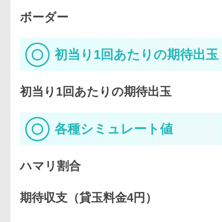
ボーダー
初当り1回あたりの期待出玉
初当り1回あたりの期待出玉
各種シミュレート値
ハマリ割合
期待収支（貸玉料金4円）