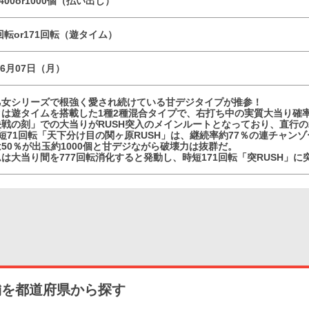
r400or1000個（払い出し）
1回転or171回転（遊タイム）
06月07日（月）
乙女シリーズで根強く愛され続けている甘デジタイプが推参！
は遊タイムを搭載した1種2種混合タイプで、右打ち中の実質大当り確率は1
戦の刻」での大当りがRUSH突入のメインルートとなっており、直行の2
短71回転「天下分け目の関ヶ原RUSH」は、継続率約77％の連チャン
50％が出玉約1000個と甘デジながら破壊力は抜群だ。
は大当り間を777回転消化すると発動し、時短171回転「突RUSH」に
舗を都道府県から探す