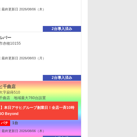
終更新日 2026/08/06（木）
2台導入済み
ルバー
赤穂10155
終更新日 2026/08/03（月）
2台導入済み
ヒ千曲店
大字寂蒔510
千曲店 地域最大760台設置
.８】本日アサヒグループ創業日！全店一斉10時
 Beyond
玉 パチ
1台
終更新日 2026/08/06（木）