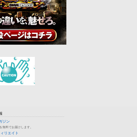
報
ガジン
を無料でお届けします。
フィリエイト