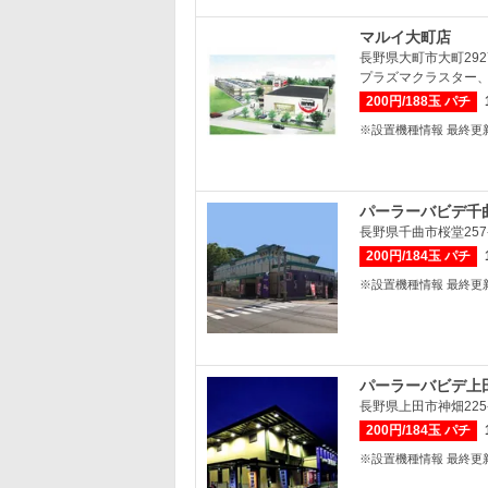
マルイ大町店
長野県大町市大町2927
プラズマクラスター
200円/188玉 パチ
※設置機種情報 最終更新日 
パーラーバビデ千
長野県千曲市桜堂257
200円/184玉 パチ
※設置機種情報 最終更新日 
パーラーバビデ上
長野県上田市神畑225
200円/184玉 パチ
※設置機種情報 最終更新日 