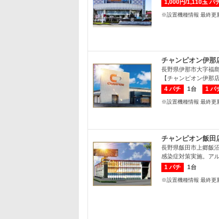
1,000円/1,110玉 パ
※設置機種情報 最終更新日 
チャンピオン伊那
長野県伊那市大字福島
【チャンピオン伊那店
4 パチ
1台
1 パ
※設置機種情報 最終更新日 
チャンピオン飯田
長野県飯田市上郷飯沼1
感染症対策実施。ア
1 パチ
1台
※設置機種情報 最終更新日 