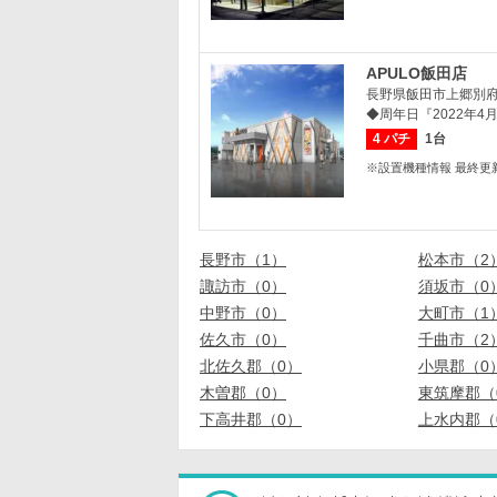
APULO飯田店
長野県飯田市上郷別府1
◆周年日『2022年4
4 パチ
1台
※設置機種情報 最終更新日 
長野市（1）
松本市（2
諏訪市（0）
須坂市（0
中野市（0）
大町市（1
佐久市（0）
千曲市（2
北佐久郡（0）
小県郡（0
木曽郡（0）
東筑摩郡（
下高井郡（0）
上水内郡（